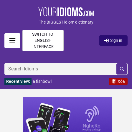
The BIGGEST idiom dictionary
SWITCH TO
ENGLISH
Sign in
INTERFACE
Recent view:
a fishbowl
Xóa