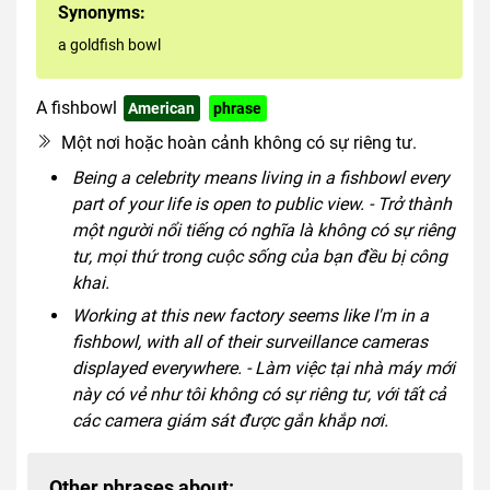
Synonyms:
a goldfish bowl
A fishbowl
American
phrase
mainly US
Một nơi hoặc hoàn cảnh không có sự riêng tư.
Being a celebrity means living in a fishbowl every
part of your life is open to public view. - Trở thành
một người nổi tiếng có nghĩa là không có sự riêng
tư, mọi thứ trong cuộc sống của bạn đều bị công
khai.
Working at this new factory seems like I'm in a
fishbowl, with all of their surveillance cameras
displayed everywhere. - Làm việc tại nhà máy mới
này có vẻ như tôi không có sự riêng tư, với tất cả
các camera giám sát được gắn khắp nơi.
Other phrases about: