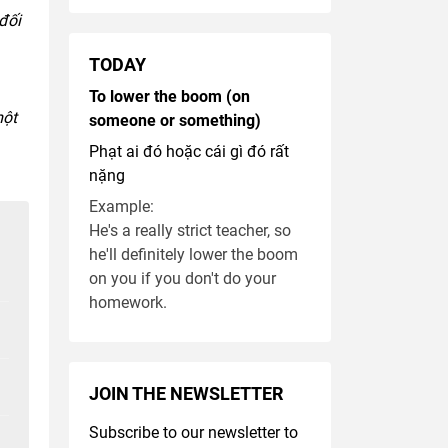
 đối
TODAY
To lower the boom (on
một
someone or something)
Phạt ai đó hoặc cái gì đó rất
nặng
Example:
He's a really strict teacher, so
he'll definitely lower the boom
on you if you don't do your
homework.
JOIN THE NEWSLETTER
Subscribe to our newsletter to