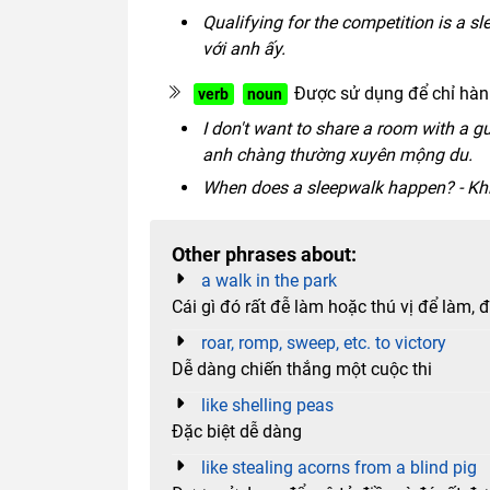
Qualifying for the competition is a sl
với anh ấy.
Được sử dụng để chỉ hành
verb
noun
I don't want to share a room with a 
anh chàng thường xuyên mộng du.
When does a sleepwalk happen? - Kh
Other phrases about:
a walk in the park
Cái gì đó rất đễ làm hoặc thú vị để làm, 
roar, romp, sweep, etc. to victory
Dễ dàng chiến thắng một cuộc thi
like shelling peas
Đặc biệt dễ dàng
like stealing acorns from a blind pig