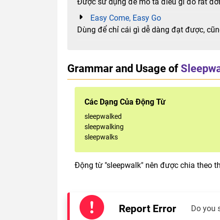
Được sử dụng để mô tả điều gì đó rất đơ
Easy Come, Easy Go
Dùng để chỉ cái gì dễ dàng đạt được, cũ
Grammar and Usage of
Sleepwa
Các Dạng Của Động Từ
sleepwalked
sleepwalking
sleepwalks
Động từ "sleepwalk" nên được chia theo th
Report Error
Do you 