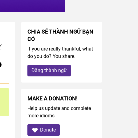
CHIA SẺ THÀNH NGỮ BẠN
CÓ
(
If you are really thankful, what
do you do? You share.
Đăng thành ngữ
MAKE A DONATION!
Help us update and complete
more idioms
Donate