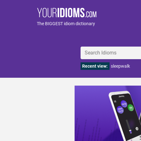
The BIGGEST idiom dictionary
Recent view:
sleepwalk