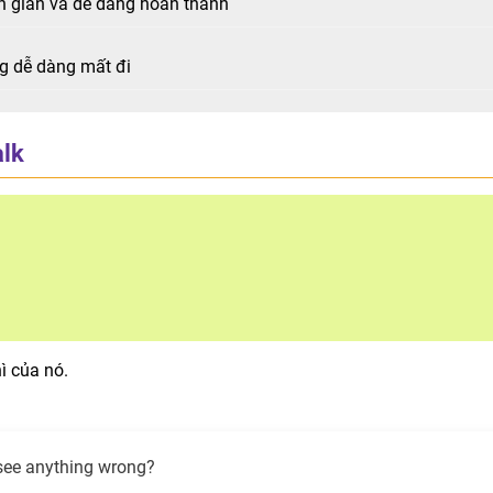
n giản và dễ dàng hoàn thành
ng dễ dàng mất đi
lk
ì của nó.
see anything wrong?