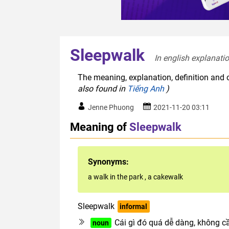
Sleepwalk
In english explanatio
The meaning, explanation, definition and 
also found in
Tiếng Anh
)
Jenne Phuong
2021-11-20 03:11
Meaning of
Sleepwalk
Synonyms:
a walk in the park
,
a cakewalk
Sleepwalk
informal
Cái gì đó quá dễ dàng, không c
noun