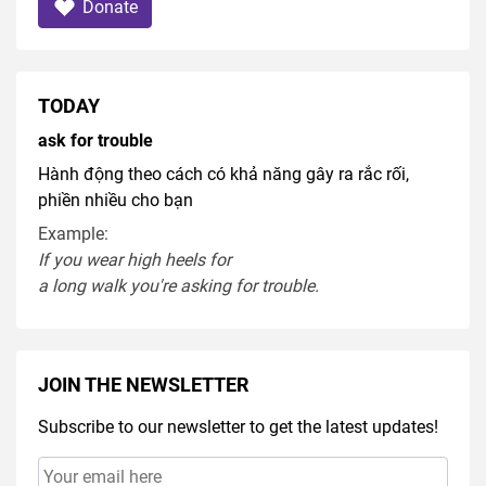
Donate
TODAY
ask for trouble
Hành động theo cách có khả năng gây ra rắc rối,
phiền nhiều cho bạn
Example:
If you
wear
high heel
s
for
a
long
walk
you're
asking
for
trouble
.
JOIN THE NEWSLETTER
Subscribe to our newsletter to get the latest updates!