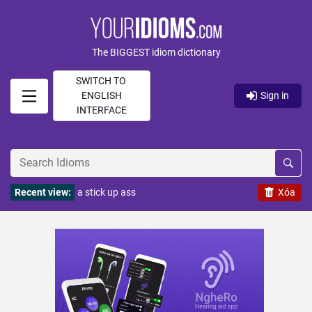
The BIGGEST idiom dictionary
SWITCH TO
ENGLISH
Sign in
INTERFACE
Recent view:
a stick up ass
Xóa