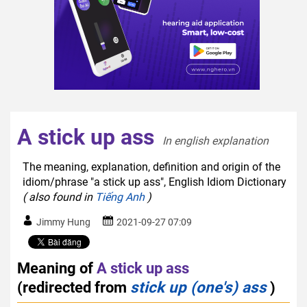
A stick up ass
In english explanation  
The meaning, explanation, definition and origin of the
idiom/phrase "a stick up ass", English Idiom Dictionary
( also found in
Tiếng Anh
)
Jimmy Hung
2021-09-27 07:09
Meaning of
A stick up ass
(redirected from
stick up (one's) ass
)