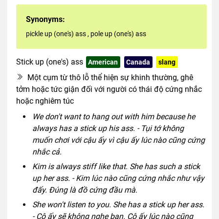
Synonyms:
pickle up (one's) ass
,
pole up (one's) ass
Stick up (one's) ass
American
Canada
slang
rude
Một cụm từ thô lỗ thể hiện sự khinh thường, ghê
tởm hoặc tức giận đối với người có thái độ cứng nhắc
hoặc nghiêm túc
We don't want to hang out with him because he
always has a stick up his ass. - Tụi tớ không
muốn chơi với cậu ấy vì cậu ấy lúc nào cũng cứng
nhắc cả.
Kim is always stiff like that. She has such a stick
up her ass. - Kim lúc nào cũng cứng nhắc như vậy
đấy. Đúng là đồ cứng đầu mà.
She won't listen to you. She has a stick up her ass.
- Cô ấy sẽ không nghe bạn. Cô ấy lúc nào cũng