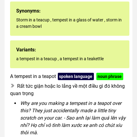
Synonyms:
Storm in a teacup
,
tempest in a glass of water
,
storm in
a cream bowl
Variants:
a tempest in a teacup
,
a tempest in a teakettle
A tempest in a teapot
spoken language
noun phrase
Rất tức giận hoặc lo lắng về một điều gì đó không
quan trọng
Why are you making a tempest in a teapot over
this? They just accidentally made a little tiny
scratch on your car. - Sao anh lại làm quá lên vậy
nhỉ? Họ chỉ vô tình làm xước xe anh có chút xíu
thôi mà.