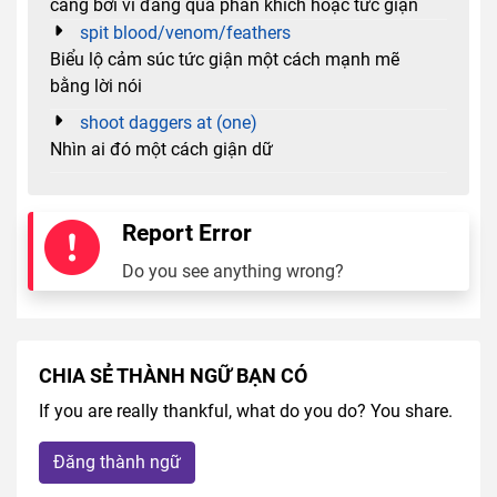
càng bởi vì đang quá phấn khích hoặc tức giận
spit blood/venom/feathers
Biểu lộ cảm súc tức giận một cách mạnh mẽ
bằng lời nói
shoot daggers at (one)
Nhìn ai đó một cách giận dữ
Report Error
Do you see anything wrong?
CHIA SẺ THÀNH NGỮ BẠN CÓ
If you are really thankful, what do you do? You share.
Đăng thành ngữ