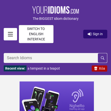
The BIGGEST idiom dictionary
SWITCH TO
ENGLISH
Sign in
INTERFACE
Recent view:
a tempest in a teapot
Xóa