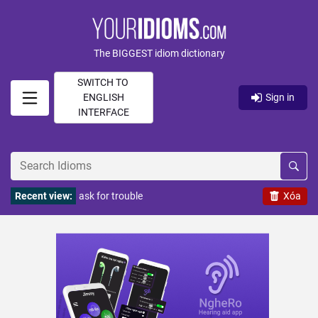
The BIGGEST idiom dictionary
SWITCH TO
ENGLISH
Sign in
INTERFACE
Recent view:
ask for trouble
Xóa