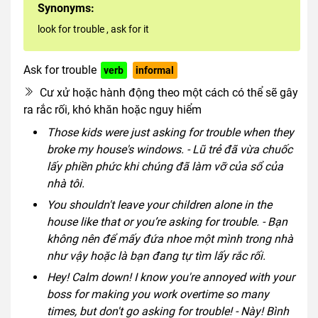
Synonyms:
look for trouble
,
ask for it
Ask for trouble
verb
informal
Cư xử hoặc hành động theo một cách có thể sẽ gây
ra rắc rối, khó khăn hoặc nguy hiểm
Those kids were just asking for trouble when they
broke my house's windows. - Lũ trẻ đã vừa chuốc
lấy phiền phức khi chúng đã làm vỡ của sổ của
nhà tôi.
You shouldn't leave your children alone in the
house like that or you’re asking for trouble. - Bạn
không nên để mấy đứa nhoe một mình trong nhà
như vậy hoặc là bạn đang tự tìm lấy rắc rối.
Hey! Calm down! I know you're annoyed with your
boss for making you work overtime so many
times, but don't go asking for trouble! - Này! Bình