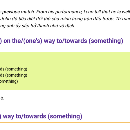
 previous match. From his performance, I can tell that he is well
John đã tiêu diệt đối thủ của mình trong trận đấu trước. Từ mà
rằng anh ấy sắp trở thành nhà vô địch.
) on the/(one's) way to/towards (something)
rds (something)
rds (something)
something)
nó.
s) way to/towards (something)