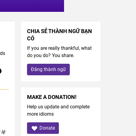
CHIA SẺ THÀNH NGỮ BẠN
CÓ
If you are really thankful, what
rds
do you do? You share.
Đăng thành ngữ
MAKE A DONATION!
Help us update and complete
more idioms
Donate
 lệ