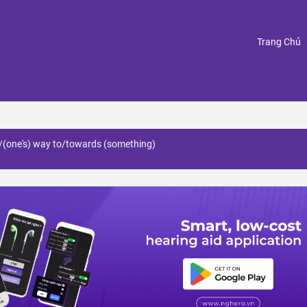
(
Trang Chủ
e/(one's) way to/towards (something)