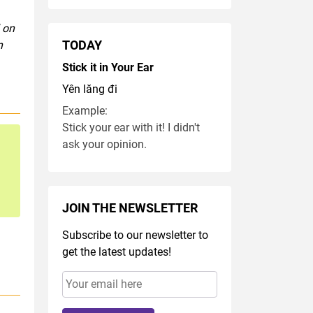
 on
n
TODAY
Stick it in Your Ear
Yên lăng đi
Example:
Stick your ear with it! I didn't
ask your opinion.
JOIN THE NEWSLETTER
Subscribe to our newsletter to
get the latest updates!