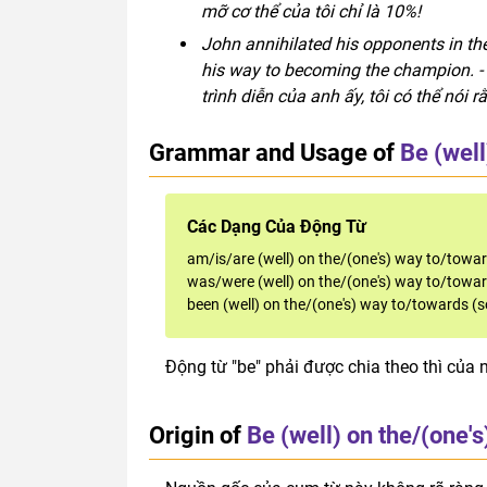
mỡ cơ thể của tôi chỉ là 10%!
John annihilated his opponents in the
his way to becoming the champion. - 
trình diễn của anh ấy, tôi có thể nói 
Grammar and Usage of
Be (well
Các Dạng Của Động Từ
am/is/are (well) on the/(one's) way to/towa
was/were (well) on the/(one's) way to/towa
been (well) on the/(one's) way to/towards (
Động từ "be" phải được chia theo thì của 
Origin of
Be (well) on the/(one'