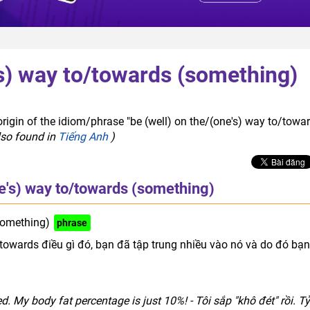
's) way to/towards (something)
rigin of the idiom/phrase "be (well) on the/(one's) way to/towa
lso found in
Tiếng Anh
)
ne's) way to/towards (something)
something)
phrase
/towards điều gì đó, bạn đã tập trung nhiều vào nó và do đó bạn
. My body fat percentage is just 10%! - Tôi sắp "khô đét" rồi. Tỷ