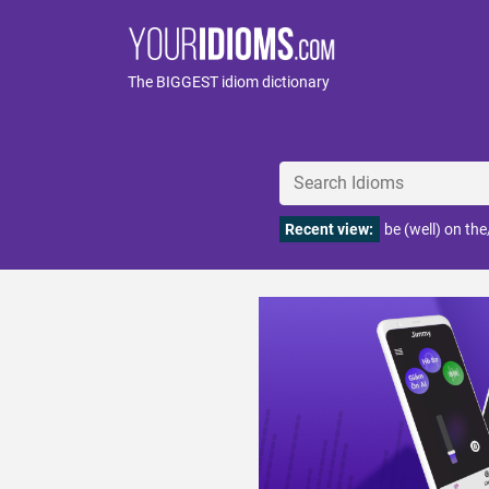
The BIGGEST idiom dictionary
Recent view:
be (well) on th