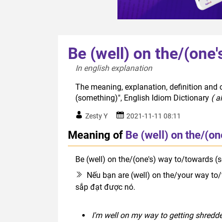
Be (well) on the/(one
In english explanation  
The meaning, explanation, definition and o
(something)", English Idiom Dictionary
( a
Zesty Y
2021-11-11 08:11
Meaning of
Be (well) on the/(o
Be (well) on the/(one's) way to/towards (
Nếu bạn are (well) on the/your way to
sắp đạt được nó.
I'm well on my way to getting shredded