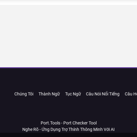
Chúng Tôi
Thành Ngữ
Tục Ngữ
Câu Nói Nổi Tiếng
Câu H
Port.Tools - Port Checker Tool
Nghe Rõ - Ứng Dụng Trợ Thính Thông Minh Với AI