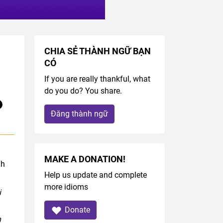
CHIA SẺ THÀNH NGỮ BẠN
CÓ
If you are really thankful, what
do you do? You share.
Đăng thành ngữ
MAKE A DONATION!
nh
Help us update and complete
more idioms
i
Donate
n