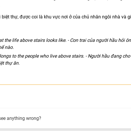
.
i biệt thự, được coi là khu vực nơi ở của chủ nhân ngôi nhà và g
the life above stairs looks like. - Con trai của người hầu hỏi ô
hế nào.
elongs to the people who live above stairs. - Người hầu đang cho
t thự ăn.
.
see anything wrong?