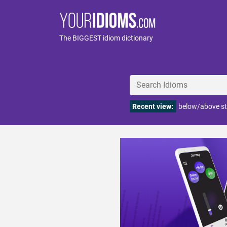
The BIGGEST idiom dictionary
Recent view:
below/above st