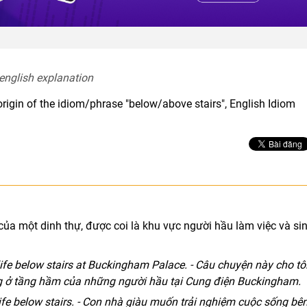
 english explanation  
origin of the idiom/phrase "below/above stairs", English Idiom
của một dinh thự, được coi là khu vực người hầu làm việc và si
 life below stairs at Buckingham Palace. - Câu chuyện này cho tô
ng ở tầng hầm của những người hầu tại Cung điện Buckingham.
life below stairs. - Con nhà giàu muốn trải nghiệm cuộc sống bê