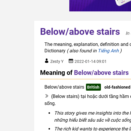
Below/above stairs
In
The meaning, explanation, definition and 
Dictionary
( also found in
Tiếng Anh
)
Zesty Y
2022-01-14 09:01
Meaning of
Below/above stairs
Below/above stairs
British
old-fashioned
(Below stairs) tại hoặc dưới tầng hầm 
sống.
This story gives me insights into the
những hiểu biết sâu sắc về cuộc số
The rich kid wants to experience the 