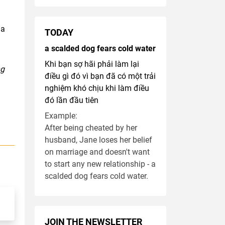
ia
TODAY
a scalded dog fears cold water
Khi bạn sợ hãi phải làm lại
ng
điều gì đó vì bạn đã có một trải
nghiệm khó chịu khi làm điều
đó lần đầu tiên
Example:
After being cheated by her
husband, Jane loses her belief
on marriage and doesn't want
to start any new relationship - a
scalded dog fears cold water.
JOIN THE NEWSLETTER