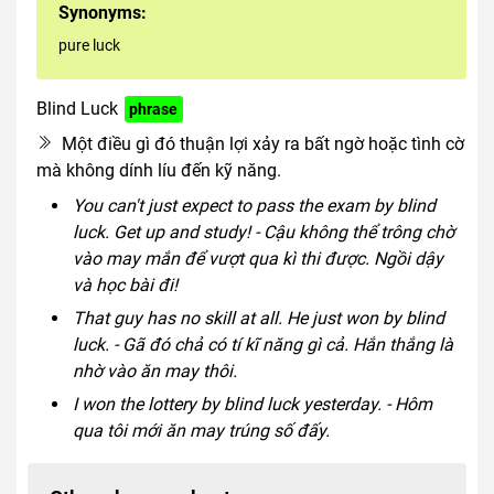
Synonyms:
pure luck
Blind Luck
phrase
Một điều gì đó thuận lợi xảy ra bất ngờ hoặc tình cờ
mà không dính líu đến kỹ năng.
You can't just expect to pass the exam by blind
luck. Get up and study! - Cậu không thể trông chờ
vào may mắn để vượt qua kì thi được. Ngồi dậy
và học bài đi!
That guy has no skill at all. He just won by blind
luck. - Gã đó chả có tí kĩ năng gì cả. Hắn thắng là
nhờ vào ăn may thôi.
I won the lottery by blind luck yesterday. - Hôm
qua tôi mới ăn may trúng số đấy.