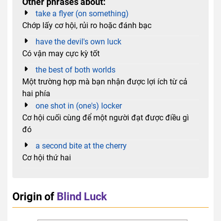
Other phrases about:
take a flyer (on something)
Chớp lấy cơ hội, rủi ro hoặc đánh bạc
have the devil's own luck
Có vận may cực kỳ tốt
the best of both worlds
Một trường hợp mà bạn nhận được lợi ích từ cả
hai phía
one shot in (one's) locker
Cơ hội cuối cùng để một người đạt được điều gì
đó
a second bite at the cherry
Cơ hội thứ hai
Origin of
Blind Luck