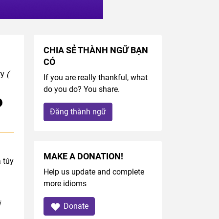
CHIA SẺ THÀNH NGỮ BẠN
CÓ
ry
(
If you are really thankful, what
do you do? You share.
Đăng thành ngữ
MAKE A DONATION!
 túy
Help us update and complete
more idioms
i
Donate