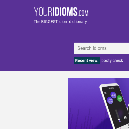
The BIGGEST idiom dictionary
Recent view:
booty check