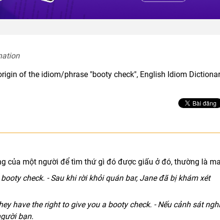
nation  
origin of the idiom/phrase "booty check", English Idiom Dictiona
g của một người để tìm thứ gì đó được giấu ở đó, thường là ma
 booty check. - Sau khi rời khỏi quán bar, Jane đã bị khám xét
hey have the right to give you a booty check. - Nếu cảnh sát ngh
người bạn.