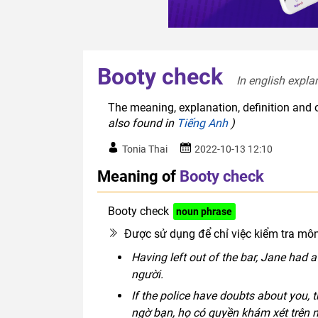
Booty check
In english expla
The meaning, explanation, definition and 
also found in
Tiếng Anh
)
Tonia Thai
2022-10-13 12:10
Meaning of
Booty check
Booty check
noun phrase
Được sử dụng để chỉ việc kiểm tra môn
Having left out of the bar, Jane had a
người.
If the police have doubts about you, t
ngờ bạn, họ có quyền khám xét trên 