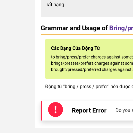
rất nặng.
Grammar and Usage of
Bring/p
Các Dạng Của Động Từ
to bring/press/prefer charges against some
brings/presses/prefers charges against so
brought/pressed/preferred charges agains
Động từ "bring / press / prefer" nên được 
Report Error
Do you 