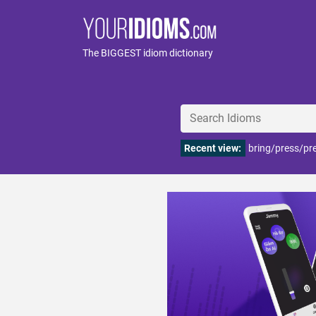
The BIGGEST idiom dictionary
Recent view:
bring/press/pr