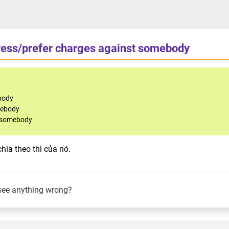
ress/prefer charges against somebody
body
mebody
t somebody
chia theo thì của nó.
see anything wrong?