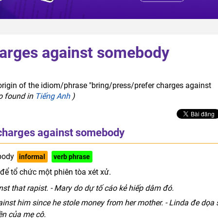
harges against somebody
origin of the idiom/phrase "bring/press/prefer charges against
so found in
Tiếng Anh
)
 charges against somebody
body
informal
verb phrase
để tổ chức một phiên tòa xét xử.
st that rapist. - Mary do dự tố cáo kẻ hiếp dâm đó.
ainst him since he stole money from her mother. - Linda đe dọa 
iền của mẹ cô.