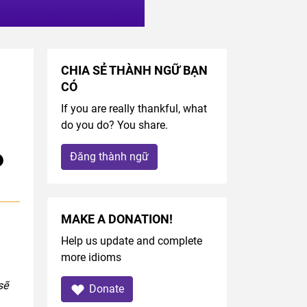
CHIA SẺ THÀNH NGỮ BẠN
CÓ
If you are really thankful, what
do you do? You share.
Đăng thành ngữ
MAKE A DONATION!
Help us update and complete
more idioms
sẽ
Donate