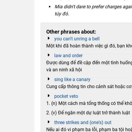
Mia didn't dare to prefer charges aga
túy đó.
Other phrases about:
you can't unring a bell
Một khi đã hoàn thành việc gì đó, bạn kh
law and order
Được dùng để đề cập đến một tình huống 
và an ninh xã hội
sing like a canary
Cung cấp thông tin cho cảnh sát hoặc cơ 
pocket veto
1. (n) Một cách mà tổng thống có thể khô
2. (v) Để ngăn một dự luật trở thành luật
three strikes and (one's) out
Nếu ai đó vi phạm ba lỗi, phạm ba tội ho