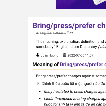
Bring/press/prefer c
In english explanation  
The meaning, explanation, definition and 
somebody", English Idiom Dictionary
( al
Julia Huong
2022-07-30 11:07
Meaning of
Bring/press/prefer
Bring/press/prefer charges against some
Chính thức buộc tội một người nào đó 
Mary hesitated to press charges again
Linda threatened to bring charges ag
buộc tội anh ta vì anh ta đã ăn cắp t