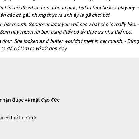
in his mouth when he's around girls, but in fact he is a playboy. -
gần các cô gái, nhưng thực ra anh ấy là gã chơi bời.
n her mouth. Sooner or later you will see what she is really like. -
. Sớm hay muộn rồi bạn cũng thấy cô ấy thực sự như thế nào.
viour. She looked as if butter wouldn't melt in her mouth. - Đừng
 ta đã cố làm ra vẻ tốt đẹp đấy.
p nhận được về mặt đạo đức
i có thể tin được