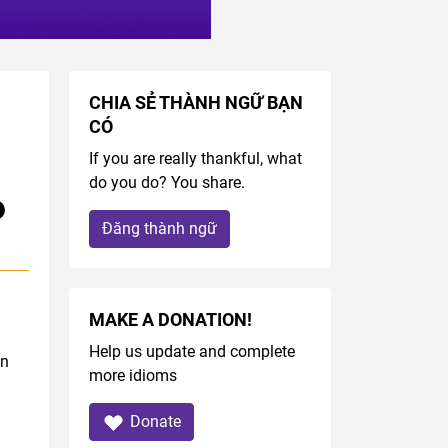
CHIA SẺ THÀNH NGỮ BẠN
CÓ
If you are really thankful, what
do you do? You share.
Đăng thành ngữ
MAKE A DONATION!
Help us update and complete
ân
more idioms
Donate