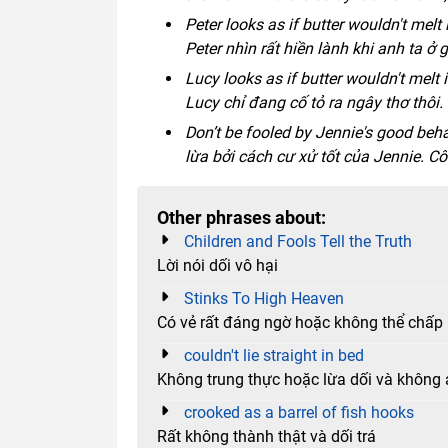
Peter looks as if butter wouldn't melt 
Peter nhìn rất hiền lành khi anh ta ở 
Lucy looks as if butter wouldn't melt i
Lucy chỉ đang cố tỏ ra ngây thơ thôi
Don’t be fooled by Jennie's good beha
lừa bởi cách cư xử tốt của Jennie. Cô
Other phrases about:
Children and Fools Tell the Truth
Lời nói dối vô hại
Stinks To High Heaven
Có vẻ rất đáng ngờ hoặc không thể chấ
couldn't lie straight in bed
Không trung thực hoặc lừa dối và không a
crooked as a barrel of fish hooks
Rất không thành thật và dối trá