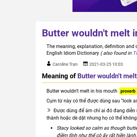
Butter wouldn't melt 
The meaning, explanation, definition and o
English Idiom Dictionary
( also found in
T
Caroline Tran
2021-03-25 10:03
Meaning of
Butter wouldn't melt
Butter wouldn't melt in his mouth
proverb
Cụm từ này có thể được dùng sau "look as 
Được dùng để ám chỉ ai đó đang diễn n
thành hoặc dè dặt nhưng họ có thể không
Stacy looked so calm as though butter 
điềm tĩnh như thể cô ấy rất hiền lành