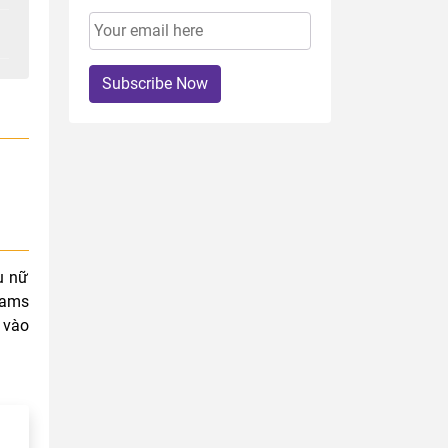
Subscribe Now
ụ nữ
rams
 vào