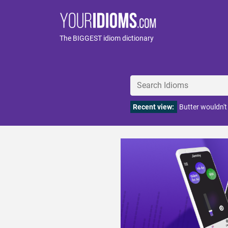
The BIGGEST idiom dictionary
Recent view:
Butter wouldn't