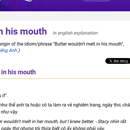
in his mouth
In english explanation  
rigin of the idiom/phrase "Butter wouldn't melt in his mouth",
iếng Anh
)
 in his mouth
if".
hư thể anh ta hoặc cô ta làm ra vẻ nghiêm trang, ngây thơ, ch
 như vậy
wouldn't melt in her mouth, but I knew better. - Stacy nhìn rất
, ngây thơ nhưng tôi thừa biết cô ấy không phải vậy.