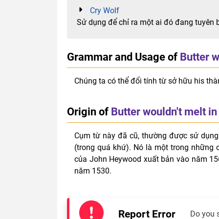
Cry Wolf
Sử dụng để chỉ ra một ai đó đang tuyên 
Grammar and Usage of
Butter w
Chúng ta có thể đổi tính từ sở hữu his thà
Origin of
Butter wouldn't melt i
Cụm từ này đã cũ, thường được sử dụng
(trong quá khứ). Nó là một trong những
của John Heywood xuất bản vào năm 1562
năm 1530.
Report Error
Do you 