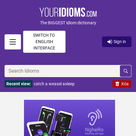
The BIGGEST idiom dictionary
SWITCH TO
ENGLISH
Sign in
INTERFACE
Recent view:
catch a weasel asleep
Xóa