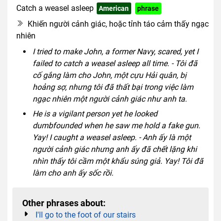
Catch a weasel asleep
American
phrase
Khiến người cảnh giác, hoặc tỉnh táo cảm thấy ngạc
nhiên
I tried to make John, a former Navy, scared, yet I
failed to catch a weasel asleep all time. - Tôi đã
cố gắng làm cho John, một cựu Hải quân, bị
hoảng sợ, nhưng tôi đã thất bại trong việc làm
ngạc nhiên một người cảnh giác như anh ta.
He is a vigilant person yet he looked
dumbfounded when he saw me hold a fake gun.
Yay! I caught a weasel asleep. - Anh ấy là một
người cảnh giác nhưng anh ấy đã chết lặng khi
nhìn thấy tôi cầm một khẩu súng giả. Yay! Tôi đã
làm cho anh ấy sốc rồi.
Other phrases about:
I'll go to the foot of our stairs