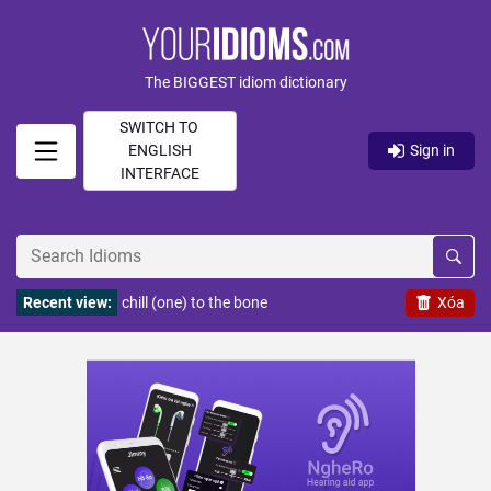
The BIGGEST idiom dictionary
SWITCH TO
ENGLISH
Sign in
INTERFACE
Recent view:
chill (one) to the bone
Xóa