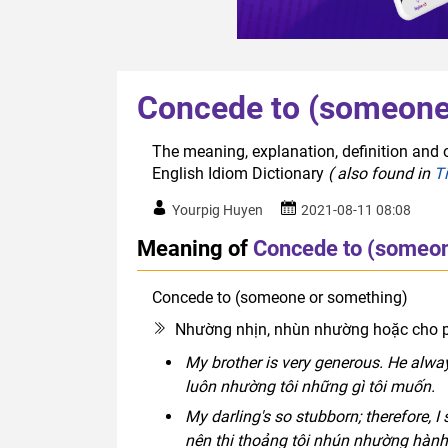
Concede to (someone
The meaning, explanation, definition and 
English Idiom Dictionary
( also found in
T
Yourpig Huyen
2021-08-11 08:08
Meaning of
Concede to (someon
Concede to (someone or something)
phra
Nhường nhịn, nhùn nhường hoặc cho p
My brother is very generous. He alway
luôn nhường tôi những gì tôi muốn.
My darling's so stubborn; therefore, 
nên thi thoảng tôi nhún nhường hành 