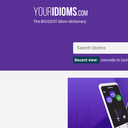
The BIGGEST idiom dictionary
Recent view:
concede to (so