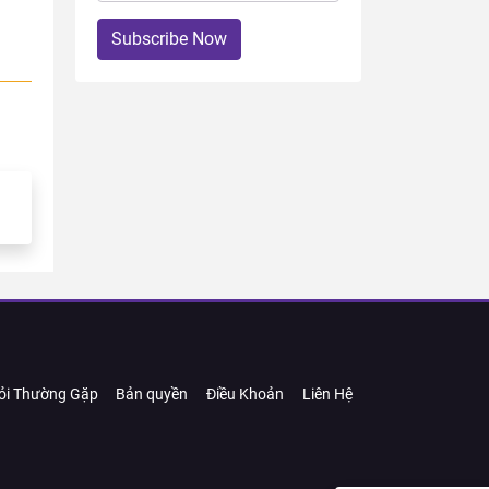
Subscribe Now
ỏi Thường Gặp
Bản quyền
Điều Khoản
Liên Hệ