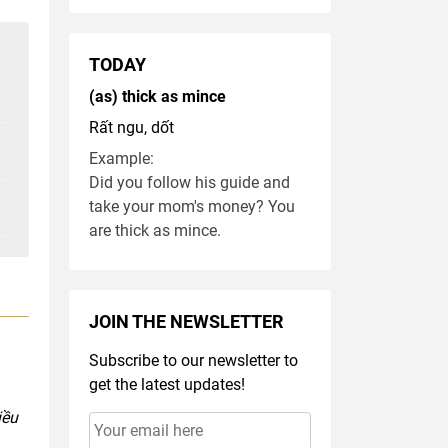
TODAY
(as) thick as mince
Rất ngu, dốt
Example:
Did you follow his guide and
take your mom's money? You
are thick as mince.
JOIN THE NEWSLETTER
Subscribe to our newsletter to
get the latest updates!
iều