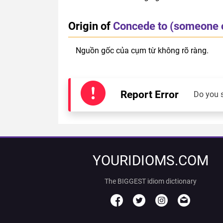
Origin of
Concede to (someone 
Nguồn gốc của cụm từ không rõ ràng.
Report Error
Do you 
YOURIDIOMS.COM
The BIGGEST idiom dictionary