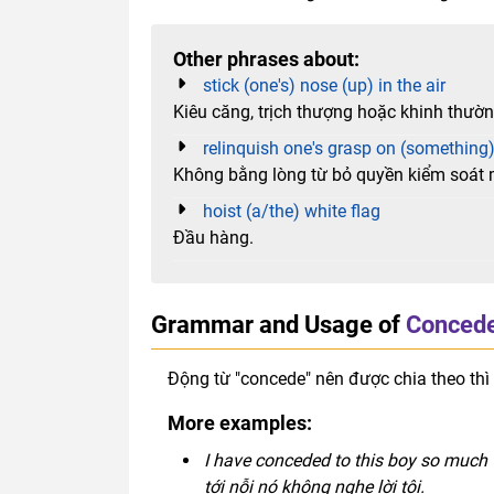
Other phrases about:
stick (one's) nose (up) in the air
Kiêu căng, trịch thượng hoặc khinh thườ
relinquish one's grasp on (something
Không bằng lòng từ bỏ quyền kiểm soát m
hoist (a/the) white flag
Đầu hàng.
Grammar and Usage of
Concede
Động từ "concede" nên được chia theo thì
More examples:
I have conceded to this boy so much t
tới nỗi nó không nghe lời tôi.