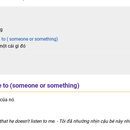
ng
) to ( someone or something)
ột cái gì đó
 to (someone or something)
 của nó.
hat he doesn't listen to me. - Tôi đã nhường nhịn cậu bé này nh