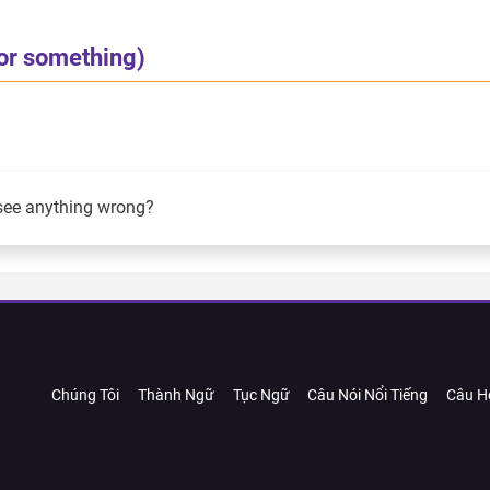
or something)
see anything wrong?
Chúng Tôi
Thành Ngữ
Tục Ngữ
Câu Nói Nổi Tiếng
Câu H