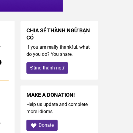
CHIA SẺ THÀNH NGỮ BẠN
CÓ
,
If you are really thankful, what
do you do? You share.
Đăng thành ngữ
MAKE A DONATION!
Help us update and complete
more idioms
u
Donate