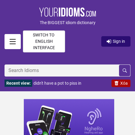
The BIGGEST idiom dictionary
SWITCH TO
ENGLISH
Sign in
INTERFACE
Recent view:
didn't have a pot to piss in
Xóa