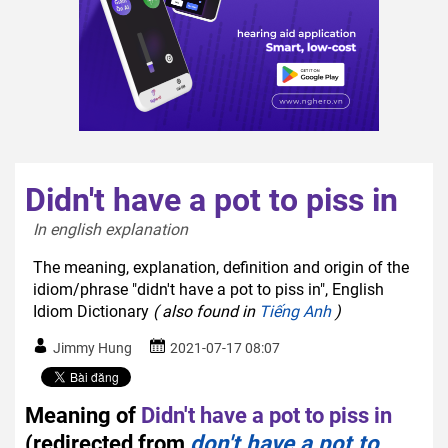
Didn't have a pot to piss in
In english explanation  
The meaning, explanation, definition and origin of the
idiom/phrase "didn't have a pot to piss in", English
Idiom Dictionary
( also found in
Tiếng Anh
)
Jimmy Hung
2021-07-17 08:07
Meaning of
Didn't have a pot to piss in
(redirected from
don't have a pot to