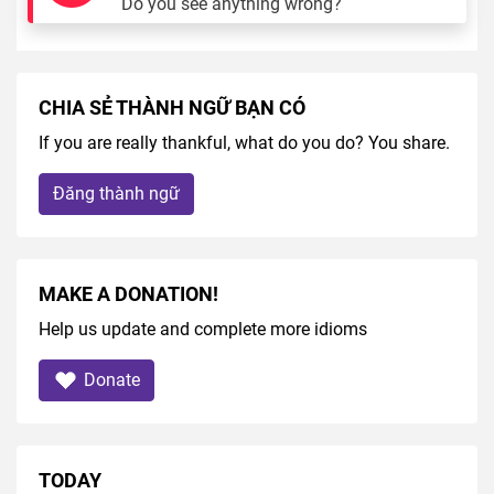
Do you see anything wrong?
CHIA SẺ THÀNH NGỮ BẠN CÓ
If you are really thankful, what do you do? You share.
Đăng thành ngữ
MAKE A DONATION!
Help us update and complete more idioms
Donate
TODAY