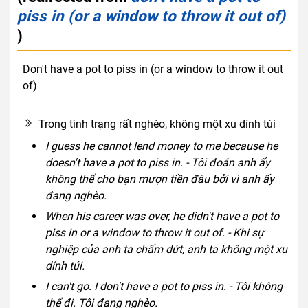
piss in (or a window to throw it out of)
)
Don't have a pot to piss in (or a window to throw it out
of)
rude
slang
Trong tình trạng rất nghèo, không một xu dính túi
I guess he cannot lend money to me because he
doesn't have a pot to piss in. - Tôi đoán anh ấy
không thể cho bạn mượn tiền đâu bởi vì anh ấy
đang nghèo.
When his career was over, he didn't have a pot to
piss in or a window to throw it out of. - Khi sự
nghiệp của anh ta chấm dứt, anh ta không một xu
dính túi.
I can't go. I don't have a pot to piss in. - Tôi không
thể đi. Tôi đang nghèo.