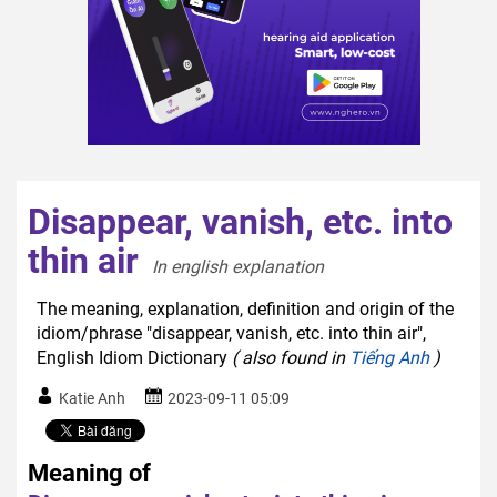
Disappear, vanish, etc. into
thin air
In english explanation  
The meaning, explanation, definition and origin of the
idiom/phrase "disappear, vanish, etc. into thin air",
English Idiom Dictionary
( also found in
Tiếng Anh
)
Katie Anh
2023-09-11 05:09
Meaning of