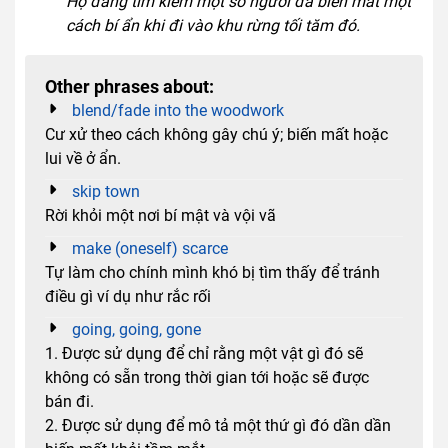
Họ đang tìm kiếm một số người đã biến mất một
cách bí ẩn khi đi vào khu rừng tối tăm đó.
Other phrases about:
blend/fade into the woodwork
Cư xử theo cách không gây chú ý; biến mất hoặc
lui về ở ẩn.
skip town
Rời khỏi một nơi bí mật và vội vã
make (oneself) scarce
Tự làm cho chính mình khó bị tìm thấy để tránh
điều gì ví dụ như rắc rối
going, going, gone
1. Được sử dụng để chỉ rằng một vật gì đó sẽ
không có sẵn trong thời gian tới hoặc sẽ được
bán đi.
2. Được sử dụng để mô tả một thứ gì đó dần dần