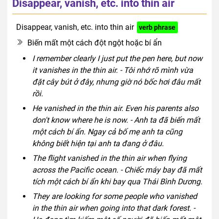
Disappear, vanish, etc. into thin air
Disappear, vanish, etc. into thin air
verb phrase
Biến mất một cách đột ngột hoặc bí ẩn
I remember clearly I just put the pen here, but now
it vanishes in the thin air. - Tôi nhớ rõ mình vừa
đặt cây bút ở đây, nhưng giờ nó bốc hơi đâu mất
rồi.
He vanished in the thin air. Even his parents also
don't know where he is now. - Anh ta đã biến mất
một cách bí ẩn. Ngay cả bố mẹ anh ta cũng
không biết hiện tại anh ta đang ở đâu.
The flight vanished in the thin air when flying
across the Pacific ocean. - Chiếc máy bay đã mất
tích một cách bí ẩn khi bay qua Thái Bình Dương.
They are looking for some people who vanished
in the thin air when going into that dark forest. -