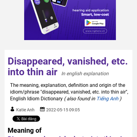
Disappeared, vanished, etc.
into thin air
In english explanation  
The meaning, explanation, definition and origin of the
idiom/phrase "disappeared, vanished, etc. into thin air",
English Idiom Dictionary
( also found in
Tiếng Anh
)
Katie Anh
2022-05-15 09:05
Meaning of