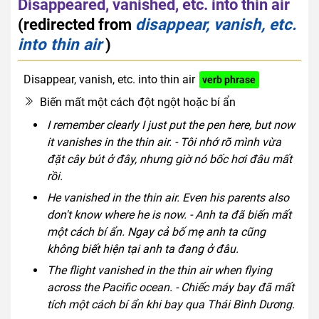
Disappeared, vanished, etc. into thin air
(redirected from
disappear, vanish, etc.
into thin air
)
Disappear, vanish, etc. into thin air
verb phrase
Biến mất một cách đột ngột hoặc bí ẩn
I remember clearly I just put the pen here, but now
it vanishes in the thin air. - Tôi nhớ rõ mình vừa
đặt cây bút ở đây, nhưng giờ nó bốc hơi đâu mất
rồi.
He vanished in the thin air. Even his parents also
don't know where he is now. - Anh ta đã biến mất
một cách bí ẩn. Ngay cả bố mẹ anh ta cũng
không biết hiện tại anh ta đang ở đâu.
The flight vanished in the thin air when flying
across the Pacific ocean. - Chiếc máy bay đã mất
tích một cách bí ẩn khi bay qua Thái Bình Dương.