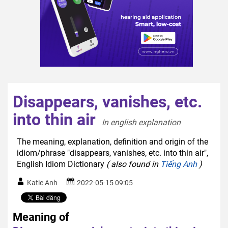
Disappears, vanishes, etc.
into thin air
In english explanation  
The meaning, explanation, definition and origin of the
idiom/phrase "disappears, vanishes, etc. into thin air",
English Idiom Dictionary
( also found in
Tiếng Anh
)
Katie Anh
2022-05-15 09:05
Meaning of