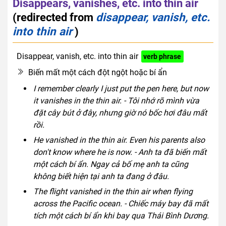
Disappears, vanishes, etc. into thin air
(redirected from
disappear, vanish, etc.
into thin air
)
Disappear, vanish, etc. into thin air
verb phrase
Biến mất một cách đột ngột hoặc bí ẩn
I remember clearly I just put the pen here, but now
it vanishes in the thin air. - Tôi nhớ rõ mình vừa
đặt cây bút ở đây, nhưng giờ nó bốc hơi đâu mất
rồi.
He vanished in the thin air. Even his parents also
don't know where he is now. - Anh ta đã biến mất
một cách bí ẩn. Ngay cả bố mẹ anh ta cũng
không biết hiện tại anh ta đang ở đâu.
The flight vanished in the thin air when flying
across the Pacific ocean. - Chiếc máy bay đã mất
tích một cách bí ẩn khi bay qua Thái Bình Dương.