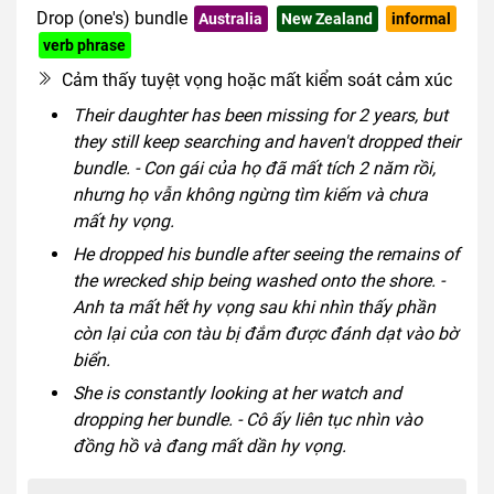
Drop (one's) bundle
Australia
New Zealand
informal
verb phrase
Cảm thấy tuyệt vọng hoặc mất kiểm soát cảm xúc
Their daughter has been missing for 2 years, but
they still keep searching and haven't dropped their
bundle. - Con gái của họ đã mất tích 2 năm rồi,
nhưng họ vẫn không ngừng tìm kiếm và chưa
mất hy vọng.
He dropped his bundle after seeing the remains of
the wrecked ship being washed onto the shore. -
Anh ta mất hết hy vọng sau khi nhìn thấy phần
còn lại của con tàu bị đắm được đánh dạt vào bờ
biển.
She is constantly looking at her watch and
dropping her bundle. - Cô ấy liên tục nhìn vào
đồng hồ và đang mất dần hy vọng.