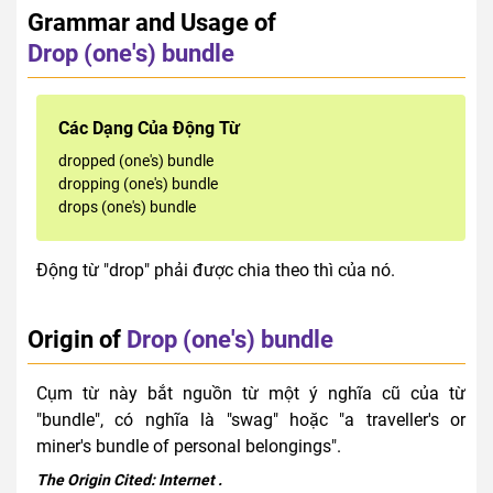
Grammar and Usage of
Drop (one's) bundle
Các Dạng Của Động Từ
dropped (one's) bundle
dropping (one's) bundle
drops (one's) bundle
Động từ "drop" phải được chia theo thì của nó.
Origin of
Drop (one's) bundle
Cụm từ này bắt nguồn từ một ý nghĩa cũ của từ
"bundle", có nghĩa là "swag" hoặc "a traveller's or
miner's bundle of personal belongings".
The Origin Cited:
Internet
.