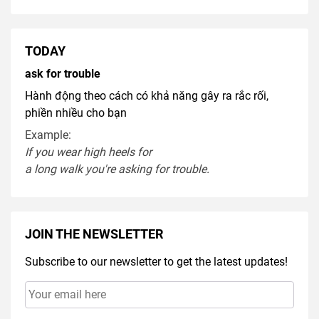
TODAY
ask for trouble
Hành động theo cách có khả năng gây ra rắc rối,
phiền nhiều cho bạn
Example:
If you
wear
high heel
s
for
a
long
walk
you're
asking
for
trouble
.
JOIN THE NEWSLETTER
Subscribe to our newsletter to get the latest updates!