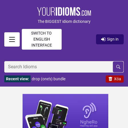
The BIGGEST idiom dictionary
SWITCH TO
ENGLISH
Sign in
INTERFACE
Recent view:
drop (one's) bundle
Xóa