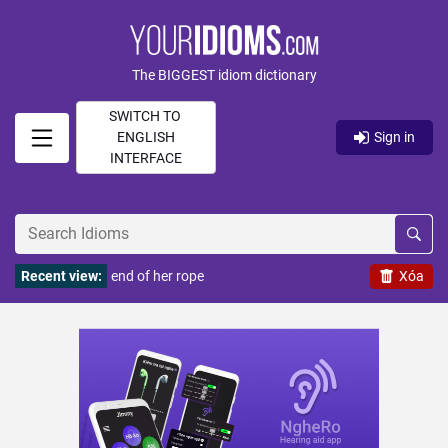
The BIGGEST idiom dictionary
SWITCH TO
ENGLISH
Sign in
INTERFACE
Recent view:
end of her rope
Xóa