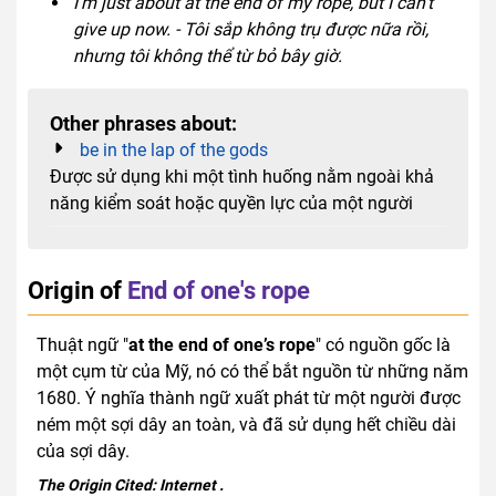
I'm just about at the end of my rope, but I can't
give up now. - Tôi sắp không trụ được nữa rồi,
nhưng tôi không thể từ bỏ bây giờ.
Other phrases about:
be in the lap of the gods
Được sử dụng khi một tình huống nằm ngoài khả
năng kiểm soát hoặc quyền lực của một người
Origin of
End of one's rope
Thuật ngữ "
at the end of one’s rope
" có nguồn gốc là
một cụm từ của Mỹ, nó có thể bắt nguồn từ những năm
1680. Ý nghĩa thành ngữ xuất phát từ một người được
ném một sợi dây an toàn, và đã sử dụng hết chiều dài
của sợi dây.
The Origin Cited:
Internet
.