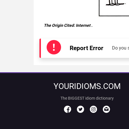
The Origin Cited:
Internet
.
Report Error
Do you 
YOURIDIOMS.COM
The BIGGEST idiom dictionary