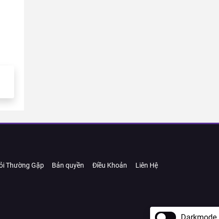
ỏi Thường Gặp
Bản quyền
Điều Khoản
Liên Hệ
Darkmode