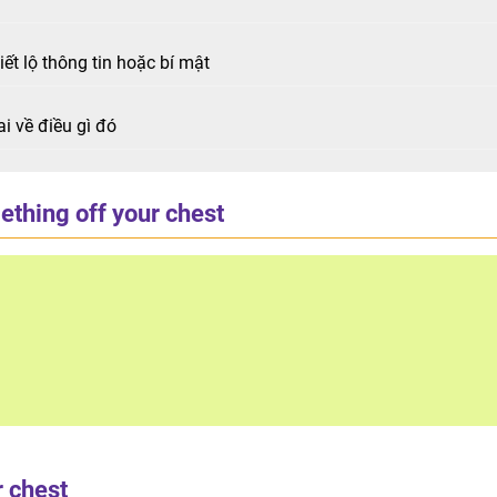
iết lộ thông tin hoặc bí mật
i về điều gì đó
ething off your chest
r chest