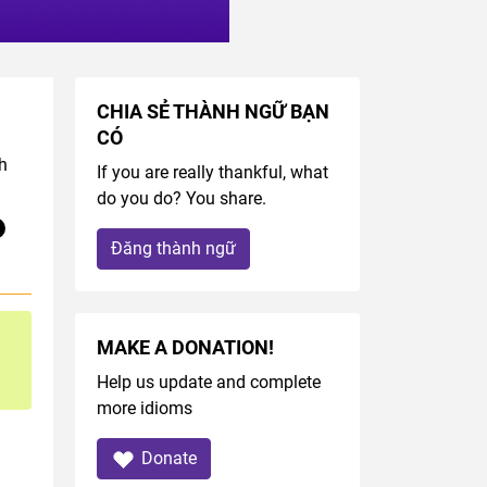
CHIA SẺ THÀNH NGỮ BẠN
CÓ
h
If you are really thankful, what
do you do? You share.
Đăng thành ngữ
MAKE A DONATION!
Help us update and complete
more idioms
Donate