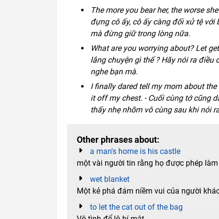
The more you bear her, the worse she t
đựng cô ấy, cô ấy càng đối xử tệ với
mà đừng giữ trong lòng nữa.
What are you worrying about? Let get i
lắng chuyện gì thế ? Hãy nói ra điều 
nghe bạn mà.
I finally dared tell my mom about the tr
it off my chest. - Cuối cùng tớ cũng
thấy nhẹ nhõm vô cùng sau khi nói ra
Other phrases about:
a man's home is his castle
một vài người tin rằng họ được phép làm 
wet blanket
Một kẻ phá đám niềm vui của người khá
to let the cat out of the bag
Vô tình để lộ bí mật