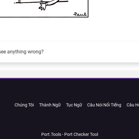
see anything wrong?
Chúng Tôi
Thành Ngữ
Tục Ngữ
Câu Nói Nổi Tiếng
Câu H
Port.Tools - Port Checker Tool