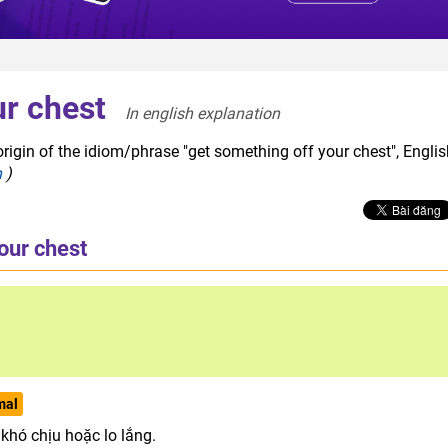
ur chest
In english explanation  
rigin of the idiom/phrase "get something off your chest", Englis
h
)
our chest
mal
khó chịu hoặc lo lắng.