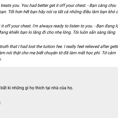
reats you. You had better get it off your chest. - Bạn càng chịu
 bạn. Tốt hơn hết bạn hãy nói ra tất cả những điều làm bạn khó 
t off your chest. I'm always ready to listen to you. - Bạn đang l
đang khiến bạn lo lắng đi cho nhẹ lòng. Tôi luôn sẵn sàng lắng
uth that I had lost the tuition fee. I really feel relieved after gett
 dám nói thật cho mẹ biết chuyện tớ đã làm mất học phí. Tớ cảm
.
bất kì những gì họ thích tại nhà của họ.
c