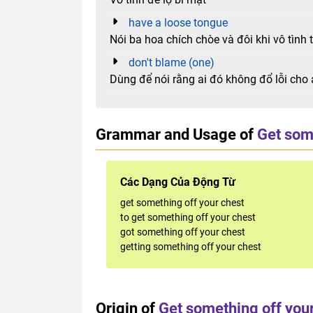
have a loose tongue
Nói ba hoa chích chòe và đôi khi vô tình t
don't blame (one)
Dùng để nói rằng ai đó không đổ lỗi cho a
Grammar and Usage of
Get som
Các Dạng Của Động Từ
get something off your chest
to get something off your chest
got something off your chest
getting something off your chest
Origin of
Get something off you