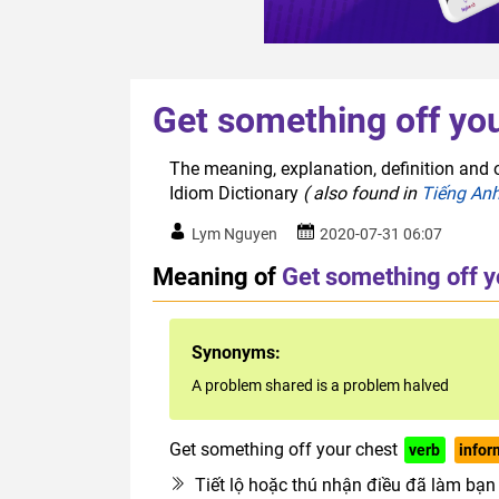
Get something off yo
The meaning, explanation, definition and o
Idiom Dictionary
( also found in
Tiếng An
Lym Nguyen
2020-07-31 06:07
Meaning of
Get something off y
Synonyms:
A problem shared is a problem halved
Get something off your chest
verb
infor
Tiết lộ hoặc thú nhận điều đã làm bạn 