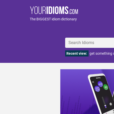
The BIGGEST idiom dictionary
Recent view:
get something o