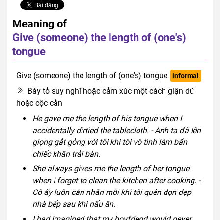
Meaning of
Give (someone) the length of (one's)
tongue
Give (someone) the length of (one's) tongue
informal
Bày tỏ suy nghĩ hoặc cảm xúc một cách giận dữ
hoặc cộc cằn
He gave me the length of his tongue when I
accidentally dirtied the tablecloth. - Anh ta đã lên
giọng gắt gỏng với tôi khi tôi vô tình làm bẩn
chiếc khăn trải bàn.
She always gives me the length of her tongue
when I forget to clean the kitchen after cooking. -
Cô ấy luôn cằn nhằn mỗi khi tôi quên dọn dẹp
nhà bếp sau khi nấu ăn.
I had imagined that my boyfriend would never