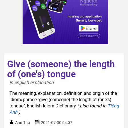
Give (someone) the length
of (one's) tongue
In english explanation  
The meaning, explanation, definition and origin of the
idiom/phrase "give (someone) the length of (one's)
tongue", English Idiom Dictionary
( also found in
Tiếng
Anh
)
Ann Thu
2021-07-30 04:07