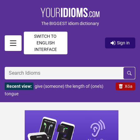
The BIGGEST idiom dictionary
SWITCH TO
ENGLISH
Sign in
INTERFACE
Recent view:
give (someone) the length of (one's)
Xóa
tongue