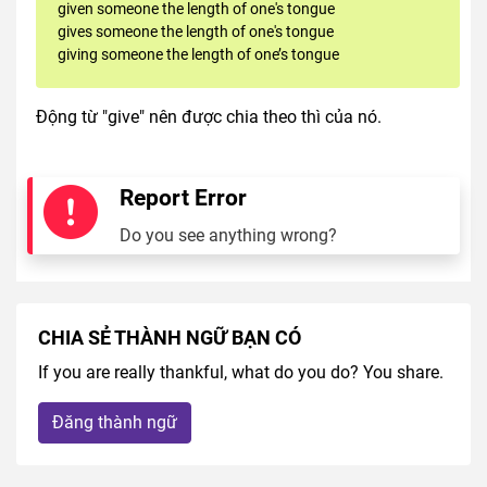
given someone the length of one's tongue
gives someone the length of one's tongue
giving someone the length of one’s tongue
Động từ "give" nên được chia theo thì của nó.
Report Error
Do you see anything wrong?
CHIA SẺ THÀNH NGỮ BẠN CÓ
If you are really thankful, what do you do? You share.
Đăng thành ngữ