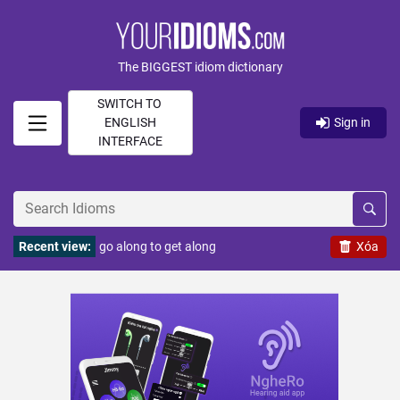
The BIGGEST idiom dictionary
SWITCH TO
ENGLISH
Sign in
INTERFACE
Recent view:
go along to get along
Xóa