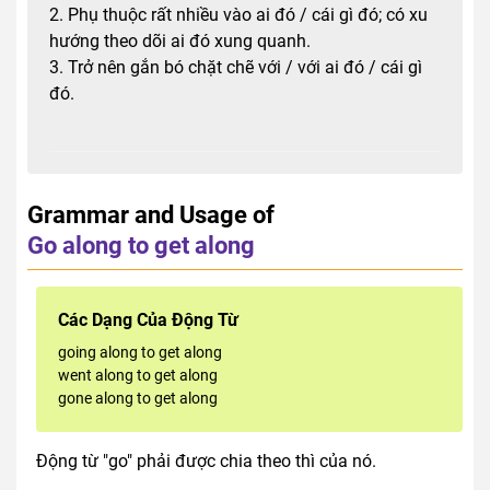
2. Phụ thuộc rất nhiều vào ai đó / cái gì đó; có xu
hướng theo dõi ai đó xung quanh.
3. Trở nên gắn bó chặt chẽ với / với ai đó / cái gì
đó.
Grammar and Usage of
Go along to get along
Các Dạng Của Động Từ
going along to get along
went along to get along
gone along to get along
Động từ "go" phải được chia theo thì của nó.