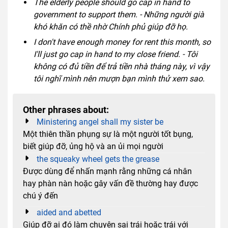
The elderly people should go cap in hand to
government to support them. - Những người già
khó khăn có thề nhờ Chính phủ giúp đỡ họ.
I don't have enough money for rent this month, so
I'll just go cap in hand to my close friend. - Tôi
không có đủ tiền để trả tiền nhà tháng này, vì vậy
tôi nghĩ mình nên mượn bạn mình thử xem sao.
Other phrases about:
Ministering angel shall my sister be
Một thiên thần phụng sự là một người tốt bụng,
biết giúp đỡ, ủng hộ và an ủi mọi người
the squeaky wheel gets the grease
Được dùng để nhấn mạnh rằng những cá nhân
hay phàn nàn hoặc gây vấn đề thường hay được
chú ý đến
aided and abetted
Giúp đỡ ai đó làm chuyện sai trái hoặc trái với