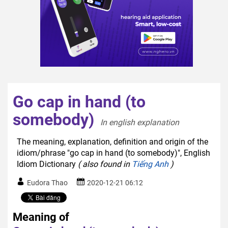
Go cap in hand (to
somebody)
In english explanation  
The meaning, explanation, definition and origin of the
idiom/phrase "go cap in hand (to somebody)", English
Idiom Dictionary
( also found in
Tiếng Anh
)
Eudora Thao
2020-12-21 06:12
Meaning of