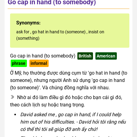
Go cap in hand (to somebody)
Synonyms:
ask for
,
go hat in hand to (someone)
,
insist on
(something)
Go cap in hand (to somebody)
British
American
phrase
informal
Ở Mỹ, họ thường được dùng cụm từ 'go hat in hand (to
someone), nhưng người Anh sử dụng 'go cap in hand
(to someone)'. Và chúng đồng nghĩa với nhau.
Nhờ ai đó làm điều gì đó hoặc cho bạn cái gì đó,
theo cách lịch sự hoặc trang trọng.
David asked me , go cap in hand, if I could help
him out of his difficulties. - David hỏi tôi rằng nếu
có thể thì tôi sẽ giúp đỡ anh ấy chứ!