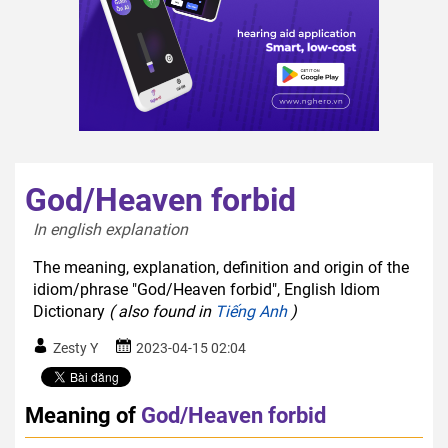
God/Heaven forbid
In english explanation  
The meaning, explanation, definition and origin of the
idiom/phrase "God/Heaven forbid", English Idiom
Dictionary
( also found in
Tiếng Anh
)
Zesty Y
2023-04-15 02:04
Meaning of
God/Heaven forbid