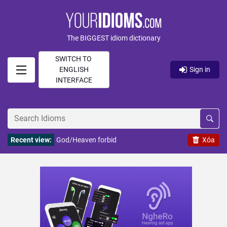
The BIGGEST idiom dictionary
SWITCH TO
ENGLISH
Sign in
INTERFACE
Recent view:
God/Heaven forbid
Xóa