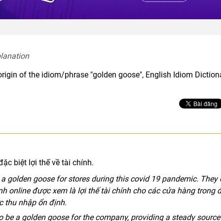
lanation  
origin of the idiom/phrase "golden goose", English Idiom Dictio
ặc biệt lợi thế về tài chính.
a golden goose for stores during this covid 19 pandemic. They
anh online được xem là lợi thế tài chính cho các cửa hàng trong 
c thu nhập ổn định.
o be a golden goose for the company, providing a steady source