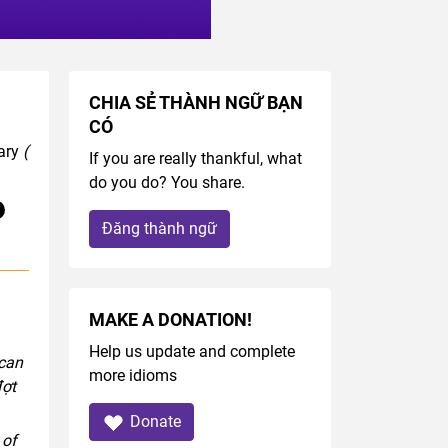
CHIA SẺ THÀNH NGỮ BẠN
CÓ
nary
(
If you are really thankful, what
do you do? You share.
Đăng thành ngữ
MAKE A DONATION!
Help us update and complete
 can
more idioms
đợt
Donate
 of