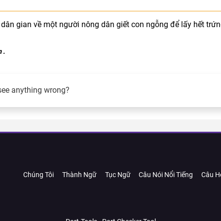
dân gian về một người nông dân giết con ngỗng để lấy hết trứ
m
.
see anything wrong?
Chúng Tôi
Thành Ngữ
Tục Ngữ
Câu Nói Nổi Tiếng
Câu H