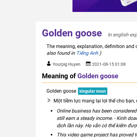
Golden goose
In english exp
The meaning, explanation, definition and 
also found in
Tiếng Anh
)
Yourpig Huyen
2021-08-15 01:08
Meaning of
Golden goose
Golden goose
singular noun
Một tiềm lực mang lại lợi thế cho bạn, đ
Online business has been considered 
still earn a steady income. - Kinh do
dịch lần này. Họ vẫn có thể kiếm đượ
This video game project has proved t