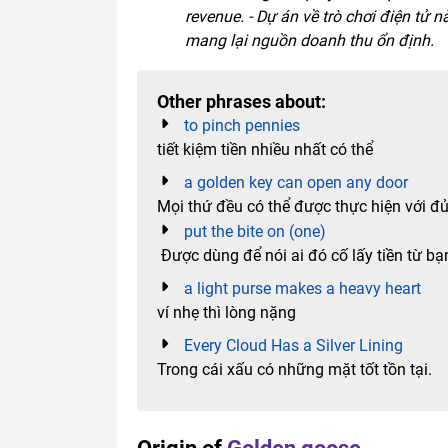
revenue. - Dự án về trò chơi điện tử 
mang lại nguồn doanh thu ổn định.
Other phrases about:
to pinch pennies
tiết kiệm tiền nhiều nhất có thể
a golden key can open any door
Mọi thứ đều có thể được thực hiện với đủ 
put the bite on (one)
Được dùng để nói ai đó cố lấy tiền từ bạn
a light purse makes a heavy heart
ví nhẹ thì lòng nặng
Every Cloud Has a Silver Lining
Trong cái xấu có những mặt tốt tồn tại.
Origin of
Golden goose