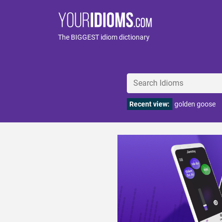
The BIGGEST idiom dictionary
Recent view:
golden goose