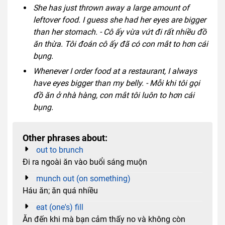
She has just thrown away a large amount of
leftover food. I guess she had her eyes are bigger
than her stomach. - Cô ấy vừa vứt đi rất nhiều đồ
ăn thừa. Tôi đoán cô ấy đã có con mắt to hơn cái
bụng.
Whenever I order food at a restaurant, I always
have eyes bigger than my belly. - Mỗi khi tôi gọi
đồ ăn ở nhà hàng, con mắt tôi luôn to hơn cái
bụng.
Other phrases about:
out to brunch
Đi ra ngoài ăn vào buổi sáng muộn
munch out (on something)
Háu ăn; ăn quá nhiều
eat (one's) fill
Ăn đến khi mà bạn cảm thấy no và không còn