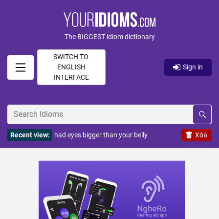
The BIGGEST idiom dictionary
SWITCH TO
ENGLISH
Sign in
INTERFACE
Recent view:
had eyes bigger than your belly
Xóa