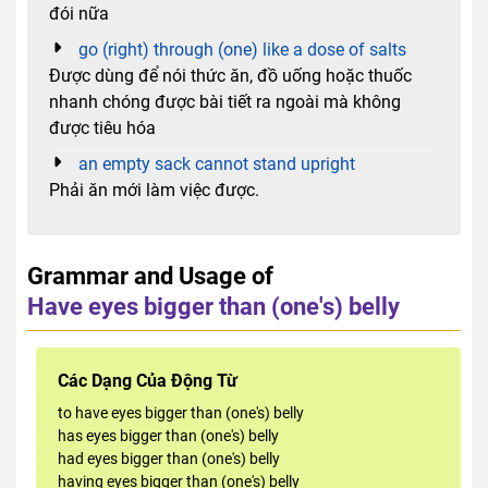
đói nữa
go (right) through (one) like a dose of salts
Được dùng để nói thức ăn, đồ uống hoặc thuốc
nhanh chóng được bài tiết ra ngoài mà không
được tiêu hóa
an empty sack cannot stand upright
Phải ăn mới làm việc được.
Grammar and Usage of
Have eyes bigger than (one's) belly
Các Dạng Của Động Từ
to have eyes bigger than (one's) belly
has eyes bigger than (one's) belly
had eyes bigger than (one's) belly
having eyes bigger than (one's) belly