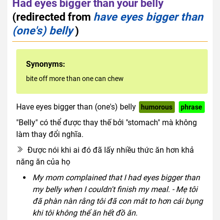
Had eyes bigger than your belly
(redirected from
have eyes bigger than
(one's) belly
)
Synonyms:
bite off more than one can chew
Have eyes bigger than (one's) belly
humorous
phrase
"Belly" có thể được thay thế bởi "stomach" mà không
làm thay đổi nghĩa.
Được nói khi ai đó đã lấy nhiều thức ăn hơn khả
năng ăn của họ
My mom complained that I had eyes bigger than
my belly when I couldn't finish my meal. - Mẹ tôi
đã phàn nàn rằng tôi đã con mắt to hơn cái bụng
khi tôi không thể ăn hết đồ ăn.