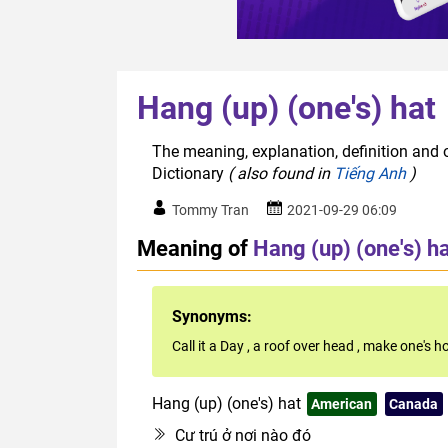
Hang (up) (one's) hat
The meaning, explanation, definition and o
Dictionary
( also found in
Tiếng Anh
)
Tommy Tran
2021-09-29 06:09
Meaning of
Hang (up) (one's) h
Synonyms:
Call it a Day
,
a roof over head
,
make one's h
Hang (up) (one's) hat
American
Canada
Cư trú ở nơi nào đó