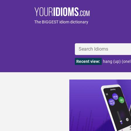
The BIGGEST idiom dictionary
Recent view:
hang (up) (one'