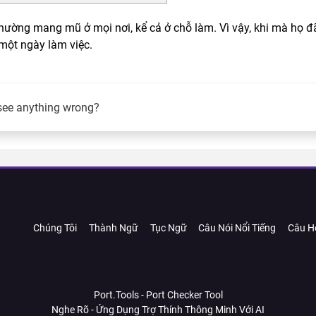
hường mang mũ ở mọi nơi, kể cả ở chỗ làm. Vì vậy, khi mà họ đ
 một ngày làm việc.
see anything wrong?
Chúng Tôi
Thành Ngữ
Tục Ngữ
Câu Nói Nổi Tiếng
Câu H
Port.Tools - Port Checker Tool
Nghe Rõ - Ứng Dụng Trợ Thính Thông Minh Với AI