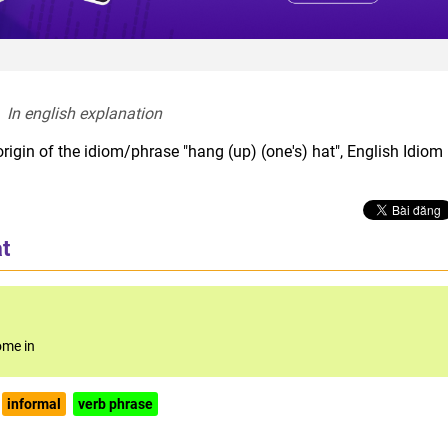
In english explanation  
rigin of the idiom/phrase "hang (up) (one's) hat", English Idiom
at
ome in
informal
verb phrase