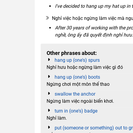
I've decided to hang up my hat up in 
Nghỉ việc hoặc ngừng làm việc mà ngườ
After 30 years of working with the pr
nghề, ông ấy đã quyết định nghỉ hưu.
Other phrases about:
hang up (one's) spurs
Nghỉ hưu hoặc ngừng làm việc gì đó
hang up (one's) boots
Ngừng chơi một môn thể thao
swallow the anchor
Ngừng làm việc ngoài biển khơi.
turn in (one's) badge
Nghỉ làm.
put (someone or something) out to g