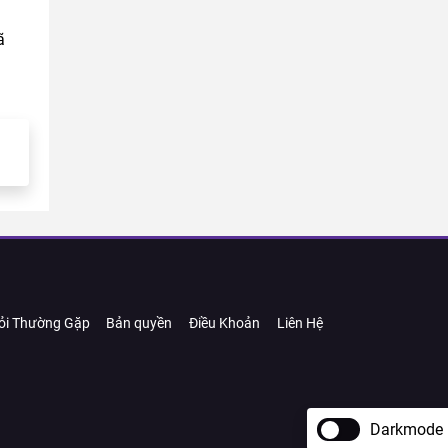
ã
ỏi Thường Gặp
Bản quyền
Điều Khoản
Liên Hệ
Darkmode