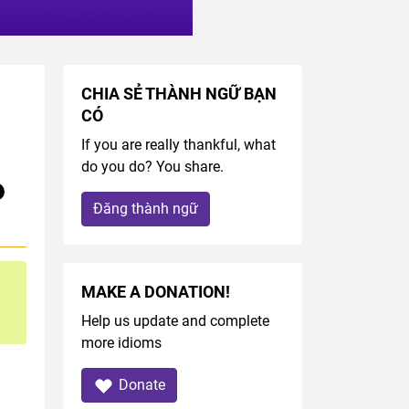
CHIA SẺ THÀNH NGỮ BẠN
CÓ
If you are really thankful, what
do you do? You share.
Đăng thành ngữ
MAKE A DONATION!
Help us update and complete
more idioms
Donate