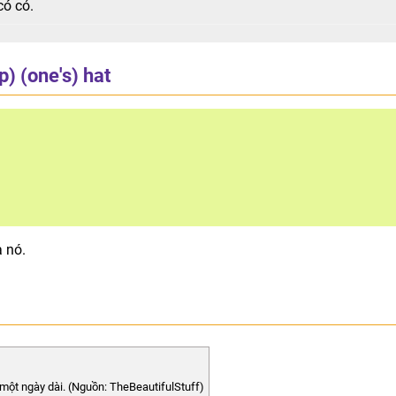
có cỏ.
) (one's) hat
a nó.
 một ngày dài. (Nguồn: TheBeautifulStuff)