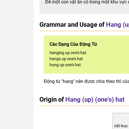
Để một con vật ăn cỏ trong một khu vực 
Grammar and Usage of
Hang (up
Các Dạng Của Động Từ
hanging up one's hat
hangs up one's hat
hung up one's hat
Động từ "hang" nên được chia theo thì củ
Origin of
Hang (up) (one's) hat
Kết thúc