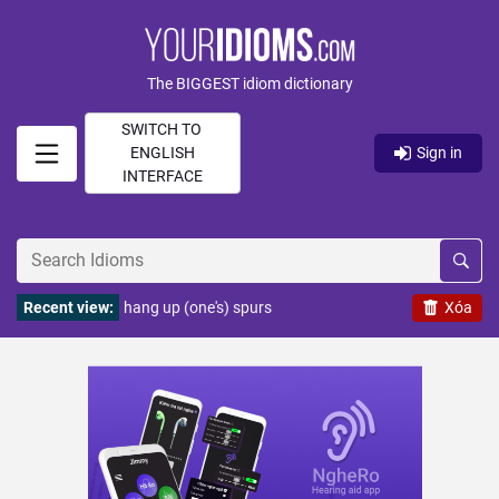
The BIGGEST idiom dictionary
SWITCH TO
ENGLISH
Sign in
INTERFACE
Recent view:
hang up (one's) spurs
Xóa