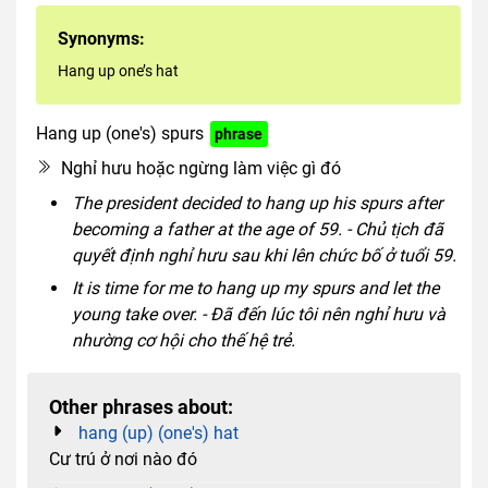
Synonyms:
Hang up one’s hat
Hang up (one's) spurs
phrase
Nghỉ hưu hoặc ngừng làm việc gì đó
The president decided to hang up his spurs after
becoming a father at the age of 59. - Chủ tịch đã
quyết định nghỉ hưu sau khi lên chức bố ở tuổi 59.
It is time for me to hang up my spurs and let the
young take over. - Đã đến lúc tôi nên nghỉ hưu và
nhường cơ hội cho thế hệ trẻ.
Other phrases about:
hang (up) (one's) hat
Cư trú ở nơi nào đó