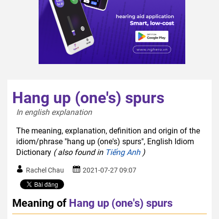
Hang up (one's) spurs
In english explanation  
The meaning, explanation, definition and origin of the
idiom/phrase "hang up (one's) spurs", English Idiom
Dictionary
( also found in
Tiếng Anh
)
Rachel Chau
2021-07-27 09:07
Meaning of
Hang up (one's) spurs