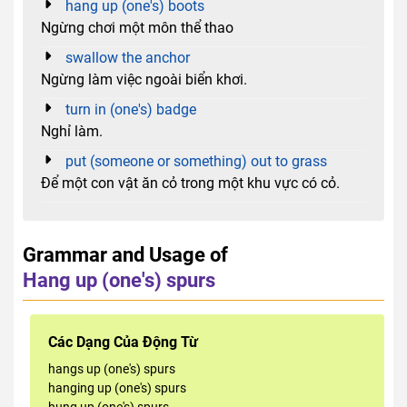
hang up (one's) boots
Ngừng chơi một môn thể thao
swallow the anchor
Ngừng làm việc ngoài biển khơi.
turn in (one's) badge
Nghỉ làm.
put (someone or something) out to grass
Để một con vật ăn cỏ trong một khu vực có cỏ.
Grammar and Usage of
Hang up (one's) spurs
Các Dạng Của Động Từ
hangs up (one's) spurs
hanging up (one's) spurs
hung up (one's) spurs