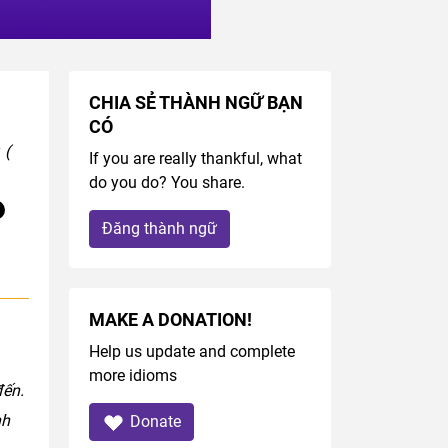
CHIA SẺ THÀNH NGỮ BẠN
CÓ
y
(
If you are really thankful, what
do you do? You share.
Đăng thành ngữ
MAKE A DONATION!
Help us update and complete
more idioms
đến.
nh
Donate