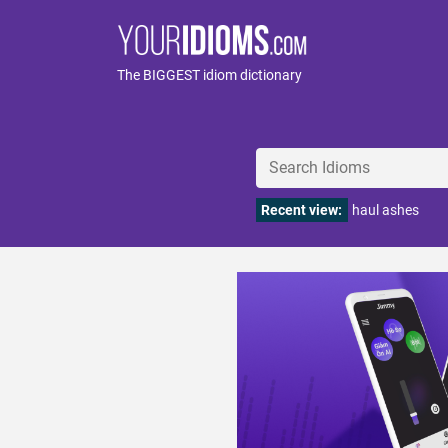
The BIGGEST idiom dictionary
Recent view:
haul ashes