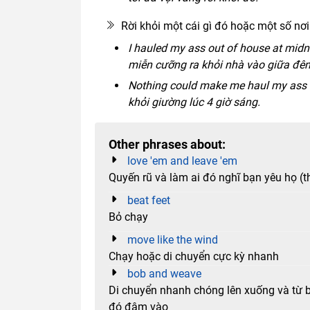
Rời khỏi một cái gì đó hoặc một số nơ
I hauled my ass out of house at midni
miễn cưỡng ra khỏi nhà vào giữa đêm
Nothing could make me haul my ass ou
khỏi giường lúc 4 giờ sáng.
Other phrases about:
love 'em and leave 'em
Quyến rũ và làm ai đó nghĩ bạn yêu họ (thậ
beat feet
Bỏ chạy
move like the wind
Chạy hoặc di chuyển cực kỳ nhanh
bob and weave
Di chuyển nhanh chóng lên xuống và từ bê
đó đâm vào