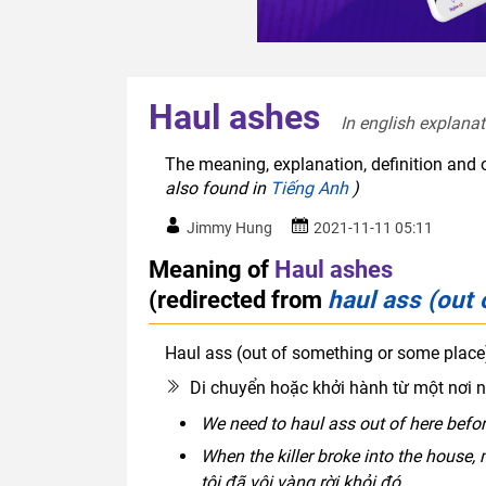
Haul ashes
In english explanat
The meaning, explanation, definition and 
also found in
Tiếng Anh
)
Jimmy Hung
2021-11-11 05:11
Meaning of
Haul ashes
(redirected from
haul ass (out
Haul ass (out of something or some place
Di chuyển hoặc khởi hành từ một nơi 
We need to haul ass out of here befo
When the killer broke into the house,
tôi đã vội vàng rời khỏi đó.