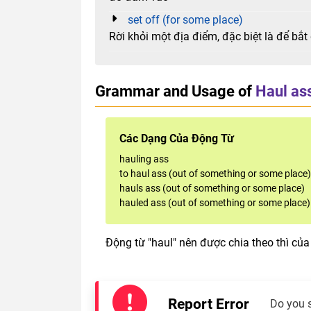
set off (for some place)
Rời khỏi một địa điểm, đặc biệt là để bắ
Grammar and Usage of
Haul as
Các Dạng Của Động Từ
hauling ass
to haul ass (out of something or some place)
hauls ass (out of something or some place)
hauled ass (out of something or some place)
Động từ "haul" nên được chia theo thì của
Report Error
Do you 