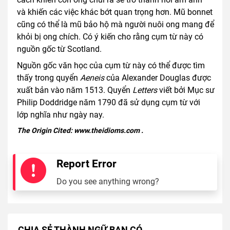
và khiến các việc khác bớt quan trọng hơn. Mũ bonnet
cũng có thể là mũ bảo hộ mà người nuôi ong mang để
khỏi bị ong chích. Có ý kiến cho rằng cụm từ này có
nguồn gốc từ Scotland.
Nguồn gốc văn học của cụm từ này có thể được tìm
thấy trong quyển
Aeneis
của Alexander Douglas được
xuất bản vào năm 1513. Quyển
Letters
viết bởi Mục sư
Philip Doddridge năm 1790 đã sử dụng cụm từ với
lớp nghĩa như ngày nay.
The Origin Cited:
www.theidioms.com
.
Report Error
Do you see anything wrong?
CHIA SẺ THÀNH NGỮ BẠN CÓ