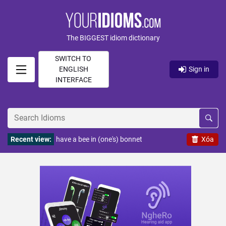
The BIGGEST idiom dictionary
SWITCH TO
ENGLISH
Sign in
INTERFACE
Recent view:
have a bee in (one's) bonnet
Xóa