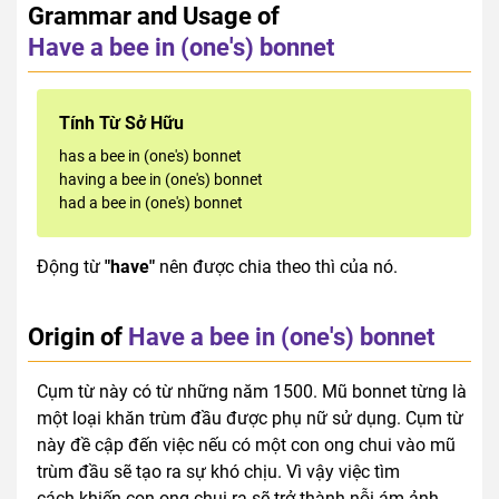
Grammar and Usage of
Have a bee in (one's) bonnet
Tính Từ Sở Hữu
has a bee in (one's) bonnet
having a bee in (one's) bonnet
had a bee in (one's) bonnet
Động từ
"have"
nên được chia theo thì của nó.
Origin of
Have a bee in (one's) bonnet
Cụm từ này có từ những năm 1500. Mũ bonnet từng là
một loại khăn trùm đầu được phụ nữ sử dụng. Cụm từ
này đề cập đến việc nếu có một con ong chui vào mũ
trùm đầu sẽ tạo ra sự khó chịu. Vì vậy việc tìm
cách khiến con ong chui ra sẽ trở thành nỗi ám ảnh