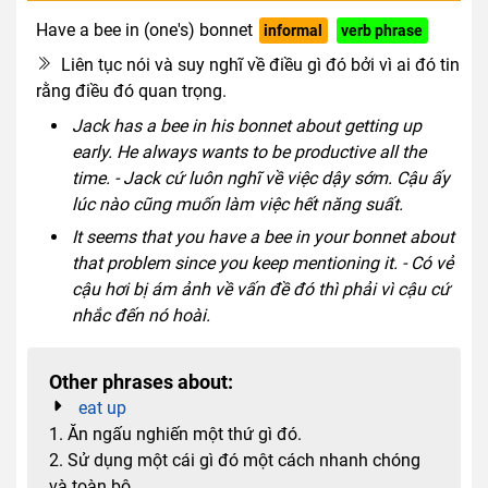
Have a bee in (one's) bonnet
informal
verb phrase
Liên tục nói và suy nghĩ về điều gì đó bởi vì ai đó tin
rằng điều đó quan trọng.
Jack has a bee in his bonnet about getting up
early. He always wants to be productive all the
time. - Jack cứ luôn nghĩ về việc dậy sớm. Cậu ấy
lúc nào cũng muốn làm việc hết năng suất.
It seems that you have a bee in your bonnet about
that problem since you keep mentioning it. - Có vẻ
cậu hơi bị ám ảnh về vấn đề đó thì phải vì cậu cứ
nhắc đến nó hoài.
Other phrases about:
eat up
1. Ăn ngấu nghiến một thứ gì đó.
2. Sử dụng một cái gì đó một cách nhanh chóng
và toàn bộ.