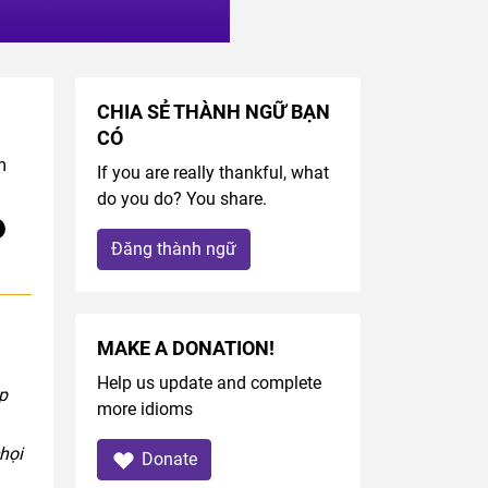
CHIA SẺ THÀNH NGỮ BẠN
CÓ
m
If you are really thankful, what
do you do? You share.
Đăng thành ngữ
MAKE A DONATION!
Help us update and complete
p
more idioms
chọi
Donate