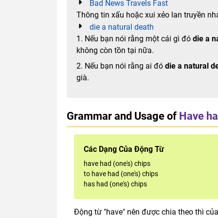
Bad News Travels Fast
Thông tin xấu hoặc xui xẻo lan truyền nha
die a natural death
1. Nếu bạn nói rằng một cái gì đó
die a n
không còn tồn tại nữa.
2. Nếu bạn nói rằng ai đó
die a natural d
già.
Grammar and Usage of
Have had
Các Dạng Của Động Từ
have had (one's) chips
to have had (one's) chips
has had (one's) chips
Động từ "have" nên được chia theo thì của