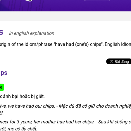
s
In english explanation  
rigin of the idiom/phrase "have had (one's) chips", English Idio
ips
se
UK informal
đánh bại hoặc bị giết.
live, we have had our chips. - Mặc dù đã cố giữ cho doanh nghiệ
i.
ncer for 3 years, her mother has had her chips. - Sau khi chống 
ời, mẹ cô ấy chết.