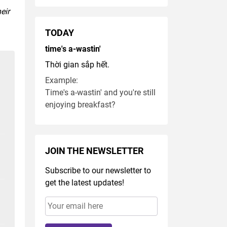
eir
TODAY
time's a-wastin'
Thời gian sắp hết.
Example:
Time's a-wastin' and you're still
enjoying breakfast?
JOIN THE NEWSLETTER
Subscribe to our newsletter to
get the latest updates!