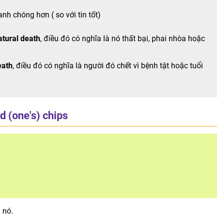
nh chóng hơn ( so với tin tốt)
atural death
, điều đó có nghĩa là nó thất bại, phai nhòa hoặc
eath
, điều đó có nghĩa là người đó chết vì bệnh tật hoặc tuổi
 (one's) chips
 nó.