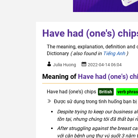
Have had (one's) chip
The meaning, explanation, definition and o
Dictionary
( also found in
Tiếng Anh
)
Julia Huong
2022-04-14 06:04
Meaning of
Have had (one's) ch
Have had (one's) chips
British
verb phra
Được sử dụng trong tình huống bạn bị 
Despite trying to keep our business a
tồn tại, nhưng chúng tôi đã thất bại rồ
After struggling against the breast ca
với căn bệnh ung thư vú suốt 3 năm tr