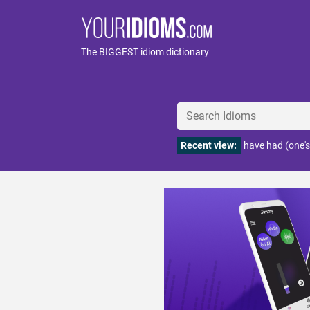
The BIGGEST idiom dictionary
Recent view:
have had (one's