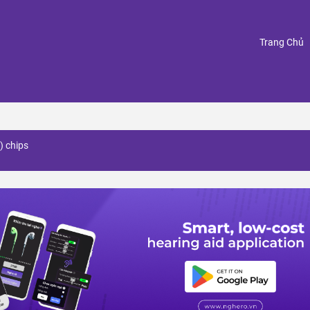
(
Trang Chủ
) chips