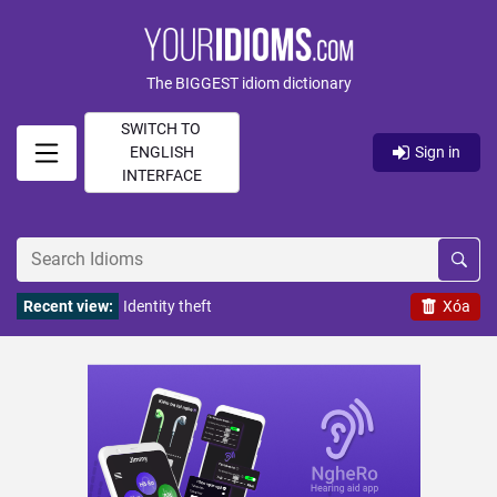
The BIGGEST idiom dictionary
SWITCH TO
ENGLISH
Sign in
INTERFACE
Recent view:
Identity theft
Xóa