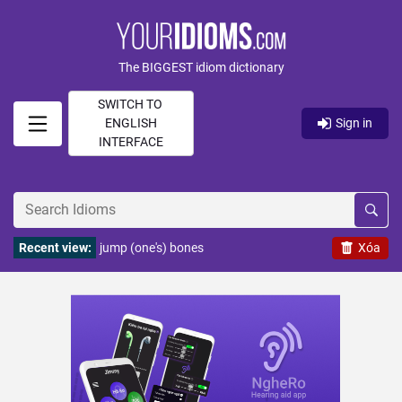
The BIGGEST idiom dictionary
SWITCH TO
ENGLISH
Sign in
INTERFACE
Recent view:
jump (one's) bones
Xóa