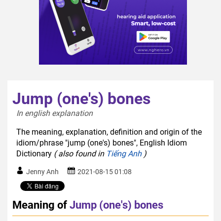
Jump (one's) bones
In english explanation  
The meaning, explanation, definition and origin of the
idiom/phrase "jump (one's) bones", English Idiom
Dictionary
( also found in
Tiếng Anh
)
Jenny Anh
2021-08-15 01:08
Meaning of
Jump (one's) bones