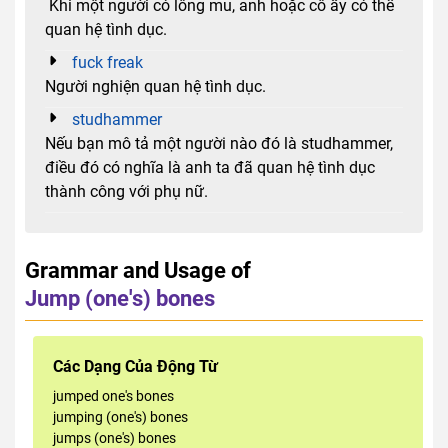
Khi một người có lông mu, anh hoặc cô ấy có thể
quan hệ tình dục.
fuck freak
Người nghiện quan hệ tình dục.
studhammer
Nếu bạn mô tả một người nào đó là studhammer,
điều đó có nghĩa là anh ta đã quan hệ tình dục
thành công với phụ nữ.
Grammar and Usage of
Jump (one's) bones
Các Dạng Của Động Từ
jumped one's bones
jumping (one's) bones
jumps (one's) bones