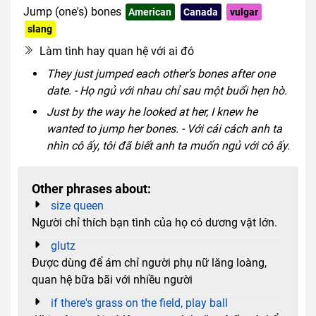
Jump (one's) bones
American
Canada
vulgar
slang
Làm tình hay quan hệ với ai đó
They just jumped each other’s bones after one
date. - Họ ngủ với nhau chỉ sau một buổi hẹn hò.
Just by the way he looked at her, I knew he
wanted to jump her bones. - Với cái cách anh ta
nhìn cô ấy, tôi đã biết anh ta muốn ngủ với cô ấy.
Other phrases about:
size queen
Người chỉ thích bạn tình của họ có dương vật lớn.
glutz
Được dùng để ám chỉ người phụ nữ lăng loàng,
quan hệ bữa bãi với nhiều người
if there's grass on the field, play ball