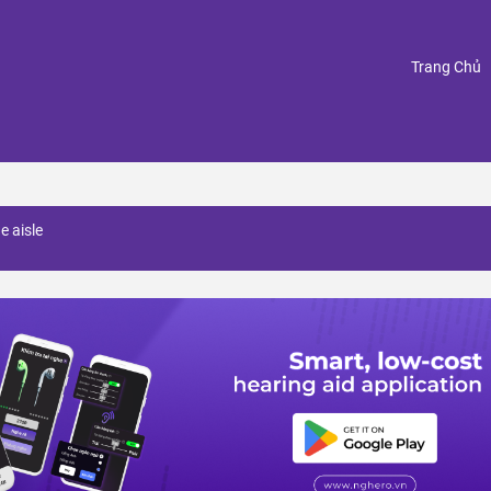
(
Trang Chủ
e aisle