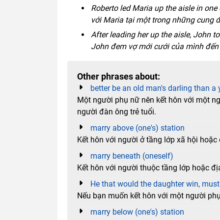
Roberto led Maria up the aisle in one 
với Maria tại một trong những cung đ
After leading her up the aisle, John t
John đem vợ mới cưới của mình đến 
Other phrases about:
better be an old man's darling than a
Một người phụ nữ nên kết hôn với một ngư
người đàn ông trẻ tuổi.
marry above (one's) station
Kết hôn với người ở tầng lớp xã hội hoặc
marry beneath (oneself)
Kết hôn với người thuộc tầng lớp hoặc đị
He that would the daughter win, must 
Nếu bạn muốn kết hôn với một người phụ 
marry below (one's) station