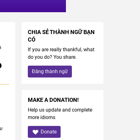
CHIA SẺ THÀNH NGỮ BẠN
CÓ
m
If you are really thankful, what
do you do? You share.
Đăng thành ngữ
MAKE A DONATION!
Help us update and complete
more idioms
u
Donate