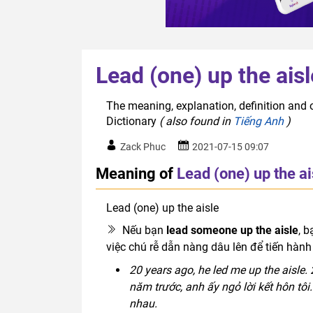
Lead (one) up the aisl
The meaning, explanation, definition and o
Dictionary
( also found in
Tiếng Anh
)
Zack Phuc
2021-07-15 09:07
Meaning of
Lead (one) up the ai
Lead (one) up the aisle
idiom
Nếu bạn
lead someone up the aisle
, 
việc chú rễ dẫn nàng dâu lên để tiến hành 
20 years ago, he led me up the aisle. 20 
năm trước, anh ấy ngỏ lời kết hôn tôi
nhau.