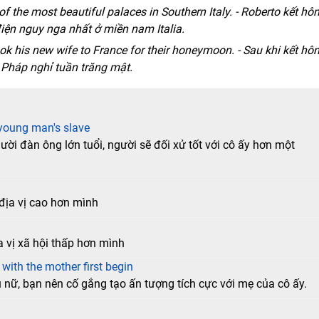
of the most beautiful palaces in Southern Italy. - Roberto kết hô
iện nguy nga nhất ở miền nam Italia.
ook his new wife to France for their honeymoon. - Sau khi kết hôn
Pháp nghỉ tuần trăng mật.
 young man's slave
ời đàn ông lớn tuổi, người sẽ đối xử tốt với cô ấy hơn một
 địa vị cao hơn mình
a vị xã hội thấp hơn mình
with the mother first begin
nữ, bạn nên cố gắng tạo ấn tượng tích cực với mẹ của cô ấy.