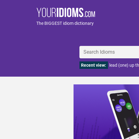
The BIGGEST idiom dictionary
Recent view:
lead (one) up th