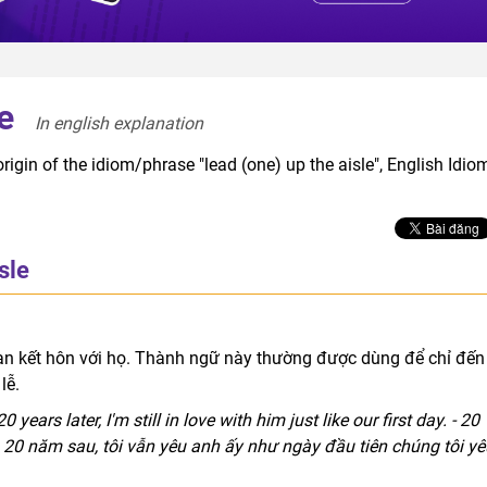
e
In english explanation  
rigin of the idiom/phrase "lead (one) up the aisle", English Idio
sle
bạn kết hôn với họ. Thành ngữ này thường được dùng để chỉ đến
lễ.
years later, I'm still in love with him just like our first day. - 20
. 20 năm sau, tôi vẫn yêu anh ấy như ngày đầu tiên chúng tôi yê