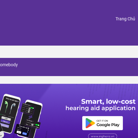
(
Trang Chủ
r somebody