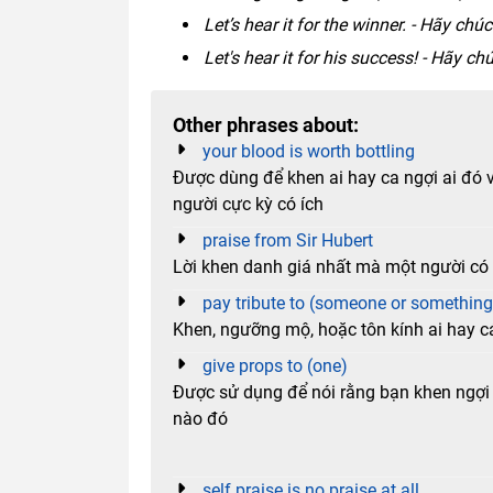
Let’s hear it for the winner. - Hãy c
Let's hear it for his success! - Hãy 
Other phrases about:
your blood is worth bottling
Được dùng để khen ai hay ca ngợi ai đó vì
người cực kỳ có ích
praise from Sir Hubert
Lời khen danh giá nhất mà một người có
pay tribute to (someone or something
Khen, ngưỡng mộ, hoặc tôn kính ai hay c
give props to (one)
Được sử dụng để nói rằng bạn khen ngợi v
nào đó
self praise is no praise at all