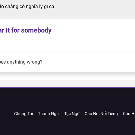
ó chẳng có nghĩa lý gì cả.
ar it for somebody
see anything wrong?
Chúng Tôi
Thành Ngữ
Tục Ngữ
Câu Nói Nổi Tiếng
Câu H