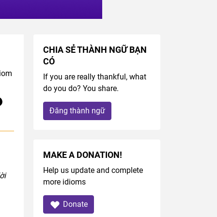
CHIA SẺ THÀNH NGỮ BẠN
CÓ
diom
If you are really thankful, what
do you do? You share.
Đăng thành ngữ
MAKE A DONATION!
Help us update and complete
ời
more idioms
Donate