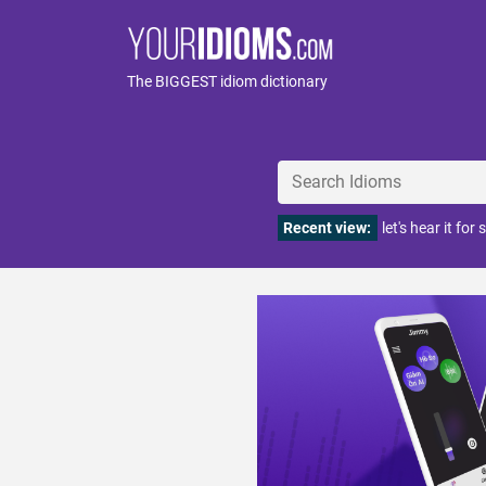
The BIGGEST idiom dictionary
Recent view:
let's hear it fo