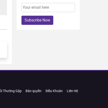
Subscribe Now
ỏi Thường Gặp
Bản quyền
Điều Khoản
Liên Hệ