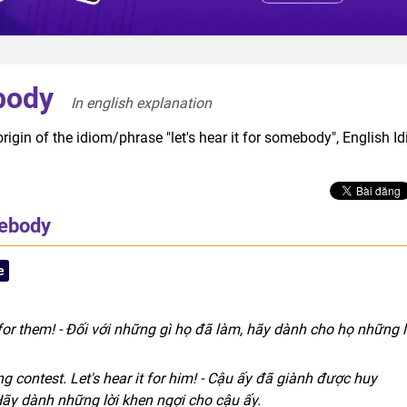
ebody
In english explanation  
rigin of the idiom/phrase "let's hear it for somebody", English I
mebody
e
t for them! - Đối với những gì họ đã làm, hãy dành cho họ những l
 contest. Let's hear it for him! - Cậu ấy đã giành được huy
Hãy dành những lời khen ngợi cho cậu ấy.