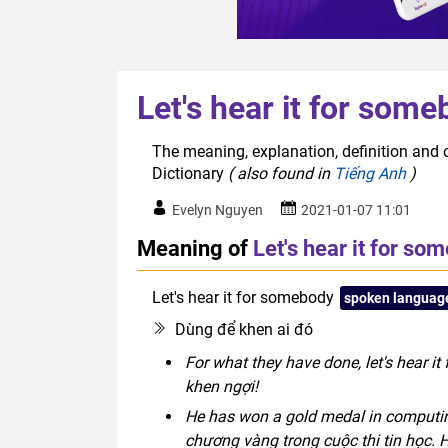
Let's hear it for som
The meaning, explanation, definition and o
Dictionary
( also found in
Tiếng Anh
)
Evelyn Nguyen
2021-01-07 11:01
Meaning of
Let's hear it for so
Let's hear it for somebody
spoken languag
Dùng để khen ai đó
For what they have done, let's hear i
khen ngợi!
He has won a gold medal in computing
chương vàng trong cuộc thi tin học. 