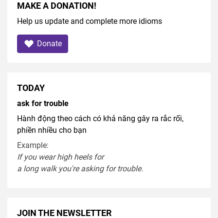
MAKE A DONATION!
Help us update and complete more idioms
Donate
TODAY
ask for trouble
Hành động theo cách có khả năng gây ra rắc rối,
phiền nhiều cho bạn
Example:
If you
wear
high heel
s
for
a
long
walk
you're
asking
for
trouble
.
JOIN THE NEWSLETTER