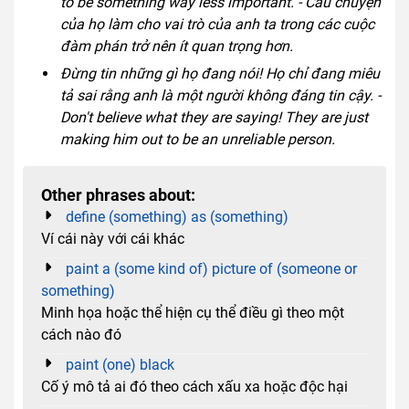
to be something way less important. - Câu chuyện
của họ làm cho vai trò của anh ta trong các cuộc
đàm phán trở nên ít quan trọng hơn.
Đừng tin những gì họ đang nói! Họ chỉ đang miêu
tả sai rằng anh là một người không đáng tin cậy. -
Don't believe what they are saying! They are just
making him out to be an unreliable person.
Other phrases about:
define (something) as (something)
Ví cái này với cái khác
paint a (some kind of) picture of (someone or
something)
Minh họa hoặc thể hiện cụ thể điều gì theo một
cách nào đó
paint (one) black
Cố ý mô tả ai đó theo cách xấu xa hoặc độc hại