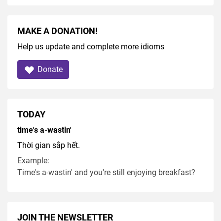
MAKE A DONATION!
Help us update and complete more idioms
Donate
TODAY
time's a-wastin'
Thời gian sắp hết.
Example:
Time's a-wastin' and you're still enjoying breakfast?
JOIN THE NEWSLETTER