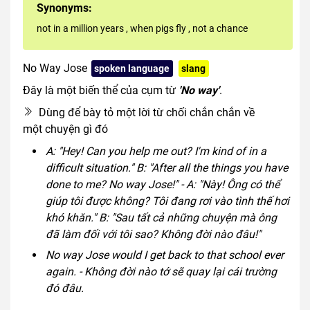
Synonyms:
not in a million years
,
when pigs fly
,
not a chance
No Way Jose
spoken language
slang
Đây là một biến thể của cụm từ
'No way'
.
Dùng để bày tỏ một lời từ chối chắn chắn về
một chuyện gì đó
A: "Hey! Can you help me out? I'm kind of in a
difficult situation." B: "After all the things you have
done to me? No way Jose!" - A: "Này! Ông có thể
giúp tôi được không? Tôi đang rơi vào tình thế hơi
khó khăn." B: "Sau tất cả những chuyện mà ông
đã làm đối với tôi sao? Không đời nào đâu!"
No way Jose would I get back to that school ever
again. - Không đời nào tớ sẽ quay lại cái trường
đó đâu.