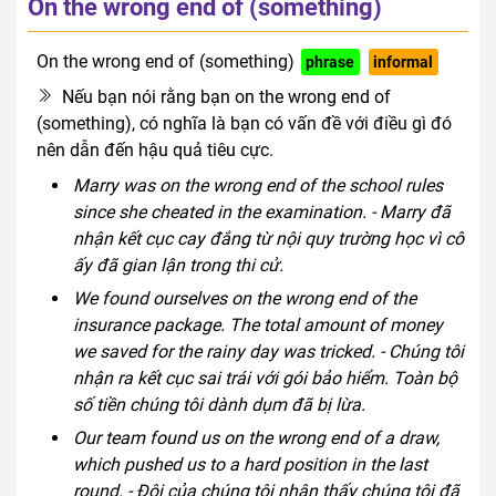
On the wrong end of (something)
On the wrong end of (something)
phrase
informal
Nếu bạn nói rằng bạn on the wrong end of
(something), có nghĩa là bạn có vấn đề với điều gì đó
nên dẫn đến hậu quả tiêu cực.
Marry was on the wrong end of the school rules
since she cheated in the examination. - Marry đã
nhận kết cục cay đắng từ nội quy trường học vì cô
ấy đã gian lận trong thi cử.
We found ourselves on the wrong end of the
insurance package. The total amount of money
we saved for the rainy day was tricked. - Chúng tôi
nhận ra kết cục sai trái với gói bảo hiểm. Toàn bộ
số tiền chúng tôi dành dụm đã bị lừa.
Our team found us on the wrong end of a draw,
which pushed us to a hard position in the last
round. - Đội của chúng tôi nhận thấy chúng tôi đã