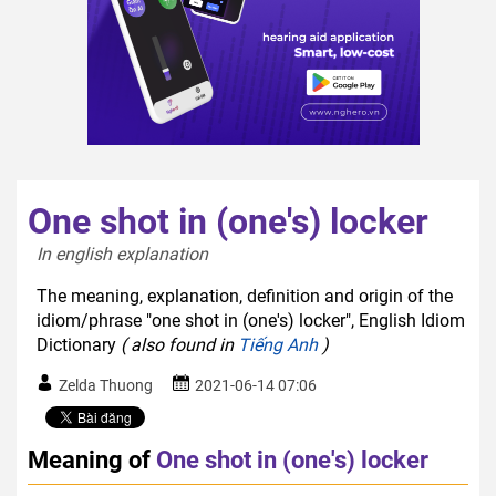
One shot in (one's) locker
In english explanation  
The meaning, explanation, definition and origin of the
idiom/phrase "one shot in (one's) locker", English Idiom
Dictionary
( also found in
Tiếng Anh
)
Zelda Thuong
2021-06-14 07:06
Meaning of
One shot in (one's) locker