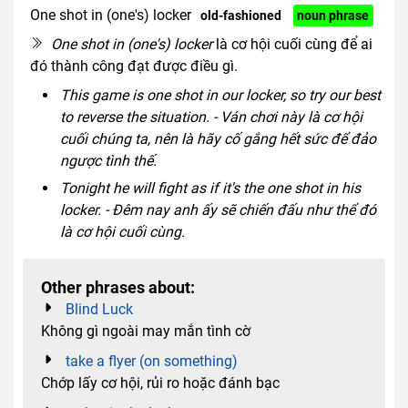
One shot in (one's) locker
old-fashioned
noun phrase
One shot in (one's) locker
là cơ hội cuối cùng để ai
đó thành công đạt được điều gì.
This game is one shot in our locker, so try our best
to reverse the situation. - Ván chơi này là cơ hội
cuối chúng ta, nên là hãy cố gắng hết sức để đảo
ngược tình thế.
Tonight he will fight as if it's the one shot in his
locker. - Đêm nay anh ấy sẽ chiến đấu như thể đó
là cơ hội cuối cùng.
Other phrases about:
Blind Luck
Không gì ngoài may mắn tình cờ
take a flyer (on something)
Chớp lấy cơ hội, rủi ro hoặc đánh bạc