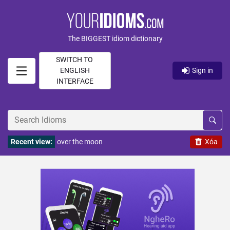
The BIGGEST idiom dictionary
SWITCH TO
ENGLISH
Sign in
INTERFACE
Recent view:
over the moon
Xóa