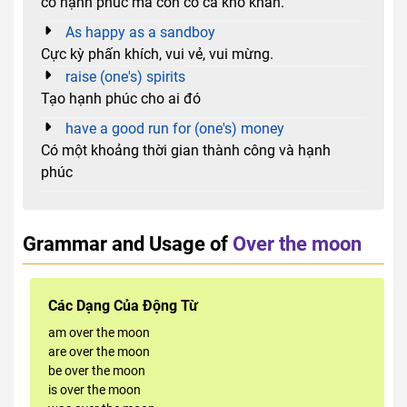
có hạnh phúc mà còn có cả khó khăn.
As happy as a sandboy
Cực kỳ phấn khích, vui vẻ, vui mừng.
raise (one's) spirits
Tạo hạnh phúc cho ai đó
have a good run for (one's) money
Có một khoảng thời gian thành công và hạnh
phúc
Grammar and Usage of
Over the moon
Các Dạng Của Động Từ
am over the moon
are over the moon
be over the moon
is over the moon