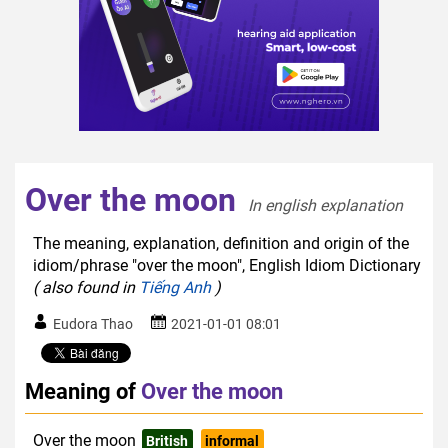
Over the moon
In english explanation  
The meaning, explanation, definition and origin of the
idiom/phrase "over the moon", English Idiom Dictionary
( also found in
Tiếng Anh
)
Eudora Thao
2021-01-01 08:01
Meaning of
Over the moon
Over the moon
British
informal