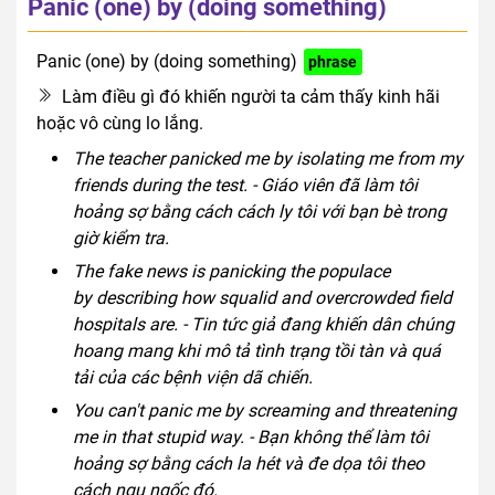
Panic (one) by (doing something)
Panic (one) by (doing something)
phrase
Làm điều gì đó khiến người ta cảm thấy kinh hãi
hoặc vô cùng lo lắng.
The teacher panicked me by isolating me from my
friends during the test. - Giáo viên đã làm tôi
hoảng sợ bằng cách cách ly tôi với bạn bè trong
giờ kiểm tra.
The fake news is panicking the populace
by describing how squalid and overcrowded field
hospitals are. - Tin tức giả đang khiến dân chúng
hoang mang khi mô tả tình trạng tồi tàn và quá
tải của các bệnh viện dã chiến.
You can't panic me by screaming and threatening
me in that stupid way. - Bạn không thể làm tôi
hoảng sợ bằng cách la hét và đe dọa tôi theo
cách ngu ngốc đó.