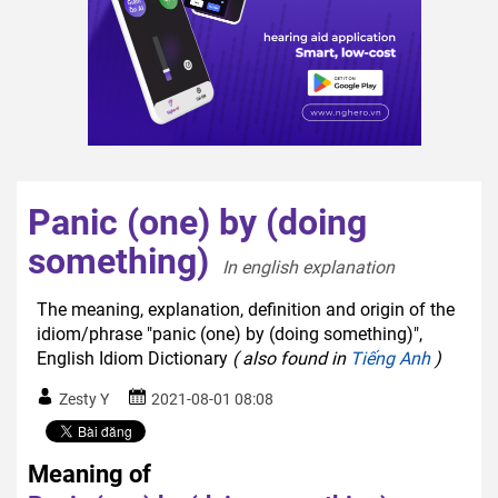
Panic (one) by (doing
something)
In english explanation  
The meaning, explanation, definition and origin of the
idiom/phrase "panic (one) by (doing something)",
English Idiom Dictionary
( also found in
Tiếng Anh
)
Zesty Y
2021-08-01 08:08
Meaning of