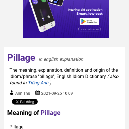
Pillage
In english explanation  
The meaning, explanation, definition and origin of the
idiom/phrase "pillage", English Idiom Dictionary
( also
found in
Tiếng Anh
)
Ann Thu
2021-09-25 10:09
Meaning of
Pillage
Pillage