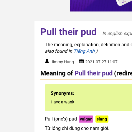
Pull their pud
In english exp
The meaning, explanation, definition and o
also found in
Tiếng Anh
)
Jimmy Hung
2021-07-27 11:07
Meaning of
Pull their pud
(redi
Synonyms:
Have a wank
Pull (one's) pud
vulgar
slang
Từ lóng chỉ dùng cho nam giới.