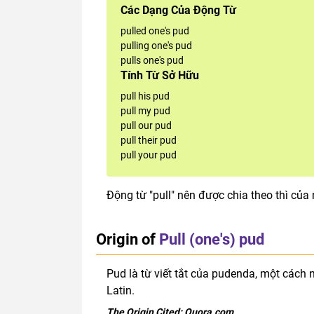
Các Dạng Của Động Từ
pulled one's pud
pulling one's pud
pulls one's pud
Tính Từ Sở Hữu
pull his pud
pull my pud
pull our pud
pull their pud
pull your pud
Động từ "pull" nên được chia theo thì của 
Origin of
Pull (one's) pud
Pud là từ viết tắt của pudenda, một cách n
Latin.
The Origin Cited:
Quora.com
.