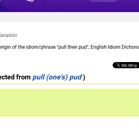
lanation  
rigin of the idiom/phrase "pull their pud", English Idiom Diction
rected from
pull (one's) pud
)