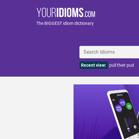
The BIGGEST idiom dictionary
Recent view:
pull their pud