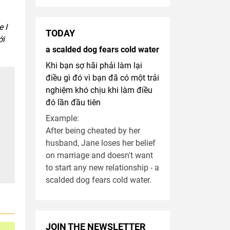
 I
TODAY
ới
a scalded dog fears cold water
Khi bạn sợ hãi phải làm lại
điều gì đó vì bạn đã có một trải
nghiệm khó chịu khi làm điều
đó lần đầu tiên
Example:
After being cheated by her
husband, Jane loses her belief
on marriage and doesn't want
to start any new relationship - a
scalded dog fears cold water.
JOIN THE NEWSLETTER