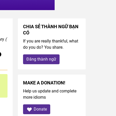
CHIA SẺ THÀNH NGỮ BẠN
CÓ
ary
(
If you are really thankful, what
do you do? You share.
Đăng thành ngữ
MAKE A DONATION!
Help us update and complete
more idioms
Donate