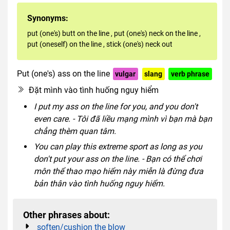
Synonyms:
put (one's) butt on the line
,
put (one's) neck on the line
,
put (oneself) on the line
,
stick (one's) neck out
Put (one's) ass on the line
vulgar
slang
verb phrase
Đặt mình vào tình huống nguy hiểm
I put my ass on the line for you, and you don't
even care. - Tôi đã liều mạng mình vì bạn mà bạn
chẳng thèm quan tâm.
You can play this extreme sport as long as you
don't put your ass on the line. - Bạn có thể chơi
môn thể thao mạo hiểm này miễn là đừng đưa
bản thân vào tình huống nguy hiểm.
Other phrases about:
soften/cushion the blow