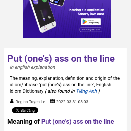
Put (one's) ass on the line
In english explanation  
The meaning, explanation, definition and origin of the
idiom/phrase "put (one's) ass on the line", English
Idiom Dictionary
( also found in
Tiếng Anh
)
Regina Tuyen Le
2022-03-31 08:03
Meaning of
Put (one's) ass on the line