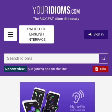
The BIGGEST idiom dictionary
SWITCH TO
ENGLISH
Sign in
INTERFACE
Recent view:
put (one's) ass on the line
Xóa