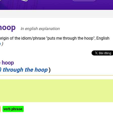
hoop
In english explanation  
origin of the idiom/phrase "puts me through the hoop", English
h
)
e hoop
 through the hoop
)
verb phrase