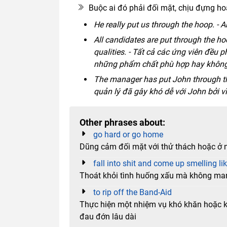
Buộc ai đó phải đối mặt, chịu đựng ho
He really put us through the hoop. -
All candidates are put through the hoo
qualities. - Tất cả các ứng viên đều 
những phẩm chất phù hợp hay không
The manager has put John through th
quản lý đã gây khó dễ với John bởi vì
Other phrases about:
go hard or go home
Dũng cảm đối mặt với thử thách hoặc ở n
fall into shit and come up smelling li
Thoát khỏi tình huống xấu mà không man
to rip off the Band-Aid
Thực hiện một nhiệm vụ khó khăn hoặc k
đau đớn lâu dài