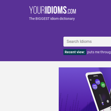
The BIGGEST idiom dictionary
Recent view:
puts me throug