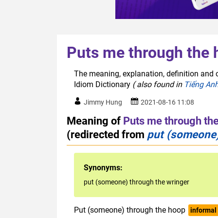
Puts me through the 
The meaning, explanation, definition and 
Idiom Dictionary
( also found in
Tiếng An
Jimmy Hung
2021-08-16 11:08
Meaning of
Puts me through th
(redirected from
put (someone)
Synonyms:
put (someone) through the wringer
Put (someone) through the hoop
informal