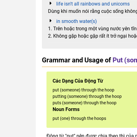
life isn't all rainbows and unicorns
Dùng khi muốn nói rằng cuộc sống không
in smooth water(s)
1. Trên hoặc trong một vùng nước yên tĩn
2. Không gặp hoặc gặp rất ít trở ngại ho
Grammar and Usage of
Put (so
Các Dạng Của Động Từ
put (someone) through the hoop
putting (someone) through the hoop
puts (someone) through the hoop
Noun Forms
put (one) through the hoops
Động từ "put" nên được chia theo thì của 