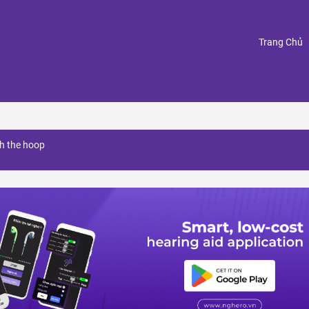
(
Trang Chủ
h the hoop