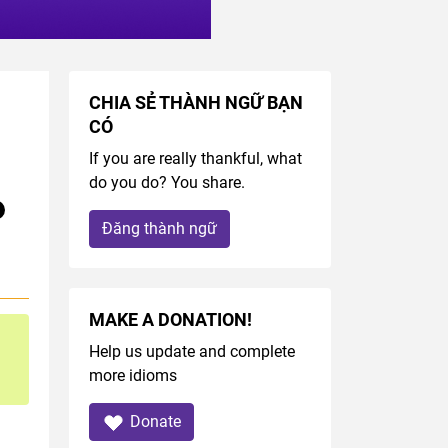
CHIA SẺ THÀNH NGỮ BẠN
CÓ
If you are really thankful, what
do you do? You share.
Đăng thành ngữ
MAKE A DONATION!
Help us update and complete
more idioms
Donate