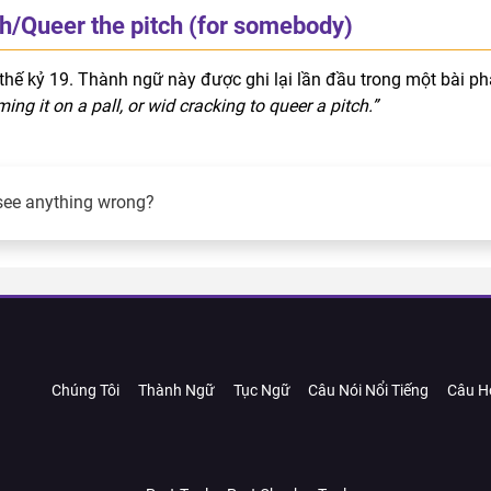
h/Queer the pitch (for somebody)
thế kỷ 19. Thành ngữ này được ghi lại lần đầu trong một bài ph
ing it on a pall, or wid cracking to queer a pitch.”
see anything wrong?
Chúng Tôi
Thành Ngữ
Tục Ngữ
Câu Nói Nổi Tiếng
Câu H