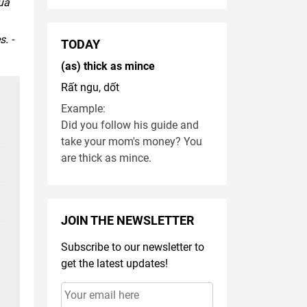
ủa
. -
TODAY
(as) thick as mince
Rất ngu, dốt
Example:
Did you follow his guide and
take your mom's money? You
are thick as mince.
JOIN THE NEWSLETTER
Subscribe to our newsletter to
get the latest updates!