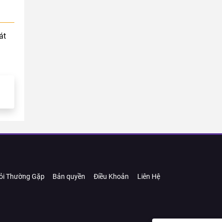
át
ỏi Thường Gặp
Bản quyền
Điều Khoản
Liên Hệ