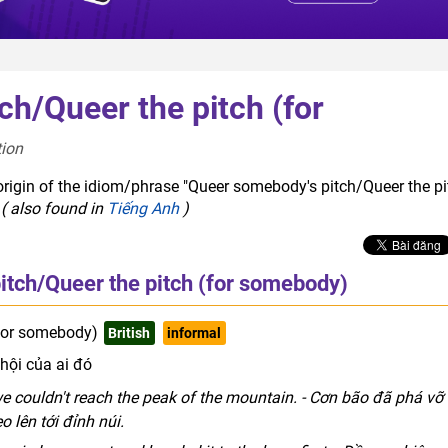
h/Queer the pitch (for
ion  
origin of the idiom/phrase "Queer somebody's pitch/Queer the pi
y
( also found in
Tiếng Anh
)
tch/Queer the pitch (for somebody)
(for somebody)
British
informal
hội của ai đó
e couldn't reach the peak of the mountain. - Cơn bão đã phá vỡ
 lên tới đỉnh núi.