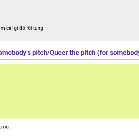
m cái gì đó rối tung
omebody's pitch/Queer the pitch (for somebod
a nó.