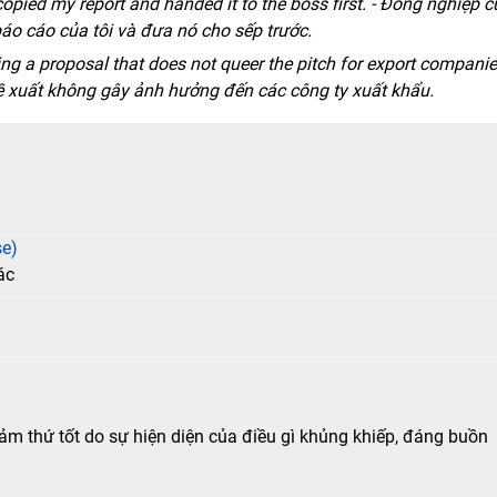
pied my report and handed it to the boss first. - Đồng nghiệp c
báo cáo của tôi và đưa nó cho sếp trước.
g a proposal that does not queer the pitch for export companies
 xuất không gây ảnh hưởng đến các công ty xuất khẩu.
se)
ác
ảm thứ tốt do sự hiện diện của điều gì khủng khiếp, đáng buồn