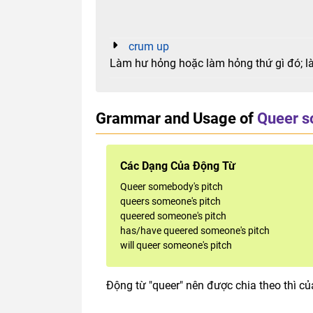
crum up
Làm hư hỏng hoặc làm hỏng thứ gì đó; là
Grammar and Usage of
Queer s
Các Dạng Của Động Từ
Queer somebody's pitch
queers someone's pitch
queered someone's pitch
has/have queered someone's pitch
will queer someone's pitch
Động từ "queer" nên được chia theo thì củ