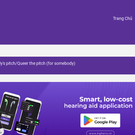
(
Trang Chủ
's pitch/Queer the pitch (for somebody)