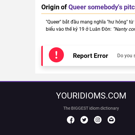
Origin of
Queer somebody's pitc
"Queer" bắt đầu mang nghĩa "hư hỏng" từ 
biểu vào thế kỷ 19 ở Luân Đôn:
“Nanty com
Report Error
Do you 
YOURIDIOMS.COM
The BIGGEST idiom dictionary