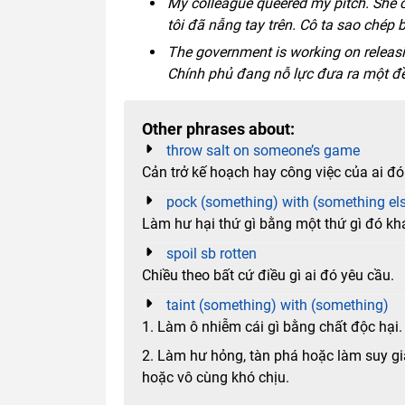
My colleague queered my pitch. She co
tôi đã nẫng tay trên. Cô ta sao chép 
The government is working on releasin
Chính phủ đang nỗ lực đưa ra một đề
Other phrases about:
throw salt on someone’s game
Cản trở kế hoạch hay công việc của ai đó
pock (something) with (something el
Làm hư hại thứ gì bằng một thứ gì đó kh
spoil sb rotten
Chiều theo bất cứ điều gì ai đó yêu cầu.
taint (something) with (something)
1. Làm ô nhiễm cái gì bằng chất độc hại.
2. Làm hư hỏng, tàn phá hoặc làm suy gi
hoặc vô cùng khó chịu.