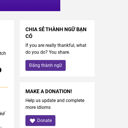
CHIA SẺ THÀNH NGỮ BẠN
CÓ
If you are really thankful, what
do you do? You share.
tch
Đăng thành ngữ
MAKE A DONATION!
Help us update and complete
more idioms
 kế
Donate