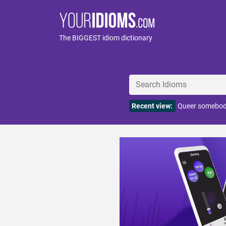
The BIGGEST idiom dictionary
Recent view:
Queer somebody