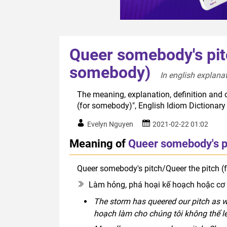
Queer somebody's pitc
somebody)
In english explanat
The meaning, explanation, definition and 
(for somebody)", English Idiom Dictionar
Evelyn Nguyen
2021-02-22 01:02
Meaning of
Queer somebody's pi
Queer somebody's pitch/Queer the pitch 
Làm hỏng, phá hoại kế hoạch hoặc cơ 
The storm has queered our pitch as w
hoạch làm cho chúng tôi không thể leo