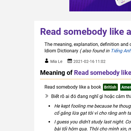
Read somebody like 
The meaning, explanation, definition and 
Idiom Dictionary
( also found in
Tiếng An
Mia Le
2021-02-16 11:02
Meaning of
Read somebody like
Read somebody like a book
British
Amer
Biết rõ ai đó đang nghĩ gì hoặc cảm th
He kept fooling me because he though
cố gắng lừa gạt tôi vì cho rằng anh ta
I guess you didn't study last night. C
bài tối hôm qua. Thôi cho mình xin,