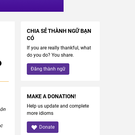
CHIA SẺ THÀNH NGỮ BẠN
CÓ
If you are really thankful, what
do you do? You share.
Đăng thành ngữ
MAKE A DONATION!
Help us update and complete
uôn
more idioms
ọc
Donate