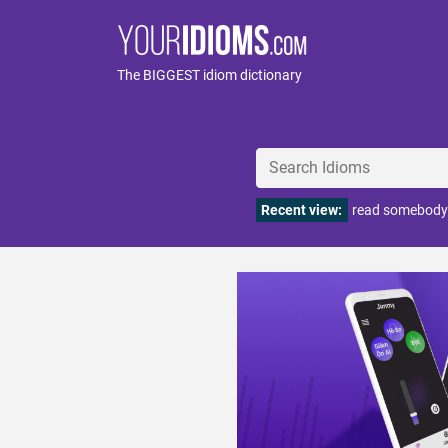
The BIGGEST idiom dictionary
Recent view:
read somebody 