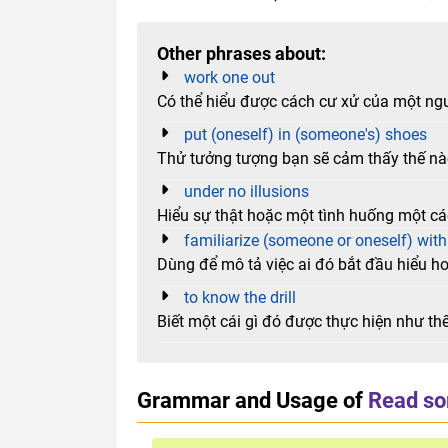
Other phrases about:
work one out
Có thể hiểu được cách cư xử của một ng
put (oneself) in (someone's) shoes
Thử tưởng tượng bạn sẽ cảm thấy thế nà
under no illusions
Hiểu sự thật hoặc một tình huống một cá
familiarize (someone or oneself) wit
Dùng để mô tả việc ai đó bắt đầu hiểu ho
to know the drill
Biết một cái gì đó được thực hiện như th
Grammar and Usage of
Read so