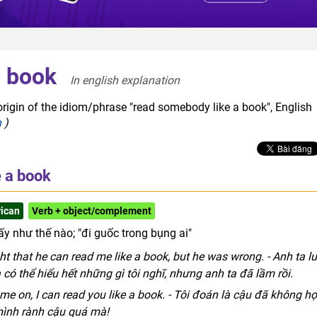
a book
In english explanation  
origin of the idiom/phrase "read somebody like a book", English
h
)
 a book
ican
Verb + object/complement
ấy như thế nào; "đi guốc trong bụng ai"
t that he can read me like a book, but he was wrong. - Anh ta l
 có thể hiểu hết những gì tôi nghĩ, nhưng anh ta đã lầm rồi.
ome on, I can read you like a book. - Tôi đoán là cậu đã không h
 mình rành cậu quá mà!