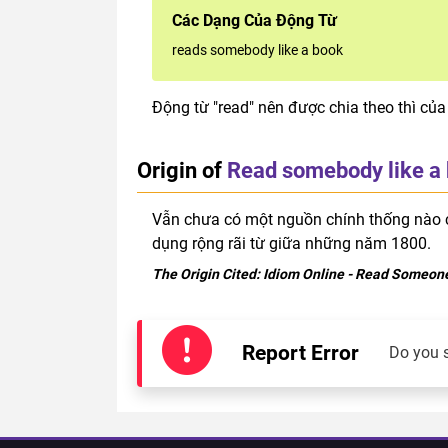
Các Dạng Của Động Từ
reads somebody like a book
Động từ "read" nên được chia theo thì của
Origin of
Read somebody like a
Vẫn chưa có một nguồn chính thống nào 
dụng rộng rãi từ giữa những năm 1800.
The Origin Cited:
Idiom Online
- Read Someone
Report Error
Do you 