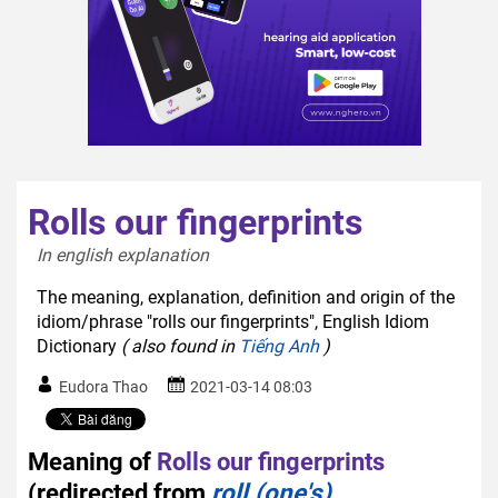
Rolls our fingerprints
In english explanation  
The meaning, explanation, definition and origin of the
idiom/phrase "rolls our fingerprints", English Idiom
Dictionary
( also found in
Tiếng Anh
)
Eudora Thao
2021-03-14 08:03
Meaning of
Rolls our fingerprints
(redirected from
roll (one's)