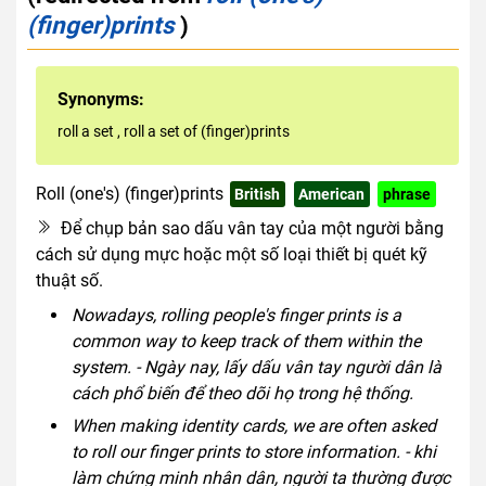
(finger)prints
)
Synonyms:
roll a set
,
roll a set of (finger)prints
Roll (one's) (finger)prints
British
American
phrase
Để chụp bản sao dấu vân tay của một người bằng
cách sử dụng mực hoặc một số loại thiết bị quét kỹ
thuật số.
Nowadays, rolling people's finger prints is a
common way to keep track of them within the
system. - Ngày nay, lấy dấu vân tay người dân là
cách phổ biến để theo dõi họ trong hệ thống.
When making identity cards, we are often asked
to roll our finger prints to store information. - khi
làm chứng minh nhân dân, người ta thường được