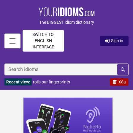
The BIGGEST idiom dictionary
SWITCH TO
ENGLISH
Sign in
INTERFACE
Recent view:
rolls our fingerprints
Xóa