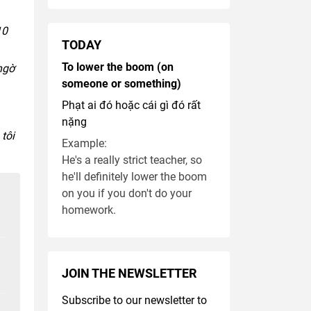
10
TODAY
To lower the boom (on
 ngờ
someone or something)
Phạt ai đó hoặc cái gì đó rất
nặng
tôi
Example:
He's a really strict teacher, so
he'll definitely lower the boom
on you if you don't do your
homework.
JOIN THE NEWSLETTER
Subscribe to our newsletter to