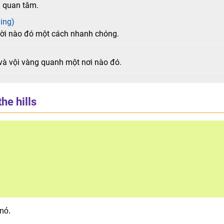
 quan tâm.
ing)
ười nào đó một cách nhanh chóng.
và vội vàng quanh một nơi nào đó.
the hills
nó.