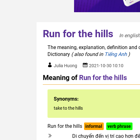
Run for the hills
In englis
The meaning, explanation, definition and or
Dictionary
( also found in
Tiếng Anh
)
Julia Huong
2021-10-30 10:10
Meaning of
Run for the hills
Synonyms:
take to the hills
Run for the hills
informal
verb phrase
Di chuyển đến vị trí cao hơn đ