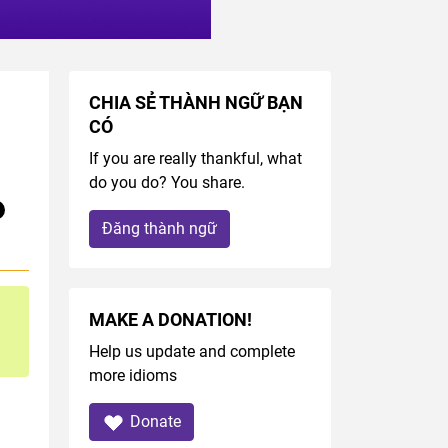
CHIA SẺ THÀNH NGỮ BẠN
CÓ
If you are really thankful, what
do you do? You share.
Đăng thành ngữ
MAKE A DONATION!
Help us update and complete
more idioms
Donate