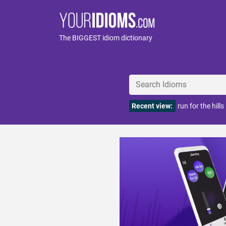
The BIGGEST idiom dictionary
Recent view:
run for the hills